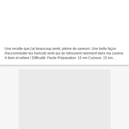
Une recette que j'ai beaucoup aimé, pleine de saveurs. Une belle façon
d'accommoder les haricots verts qui se retrouvent rarement dans ma cuisine.
A faire et refaire ! Difficulté: Facile Préparation: 15 mn Cuisson: 15 mn
Repos: 0 mn Temps total: 30 mn...