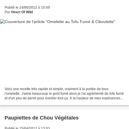
Publié le 14/06/2012 à 15:00
Par
Heart Of Wild
Voici une recette très rapide et simple, vraiment à la portée de tous:
l'omelette. J'aime beaucoup le goût fumé alors je l'ai agrémenté de tofu fumé
et d'un peu de persil pour éveiller tout ça. A la hauteur de mes espérances,
simplement servie avec une...
Paupiettes de Chou Végétales
Publié le 15/04/2012 à 13:03