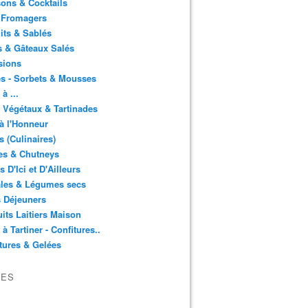
ons & Cocktails
 Fromagers
its & Sablés
 & Gâteaux Salés
sions
s - Sorbets & Mousses
à ...
 Végétaux & Tartinades
à l'Honneur
s (Culinaires)
es & Chutneys
 D'Ici et D'Ailleurs
ales & Légumes secs
s Déjeuners
its Laitiers Maison
 à Tartiner - Confitures..
tures & Gelées
VES