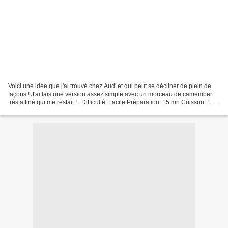
Voici une idée que j'ai trouvé chez Aud' et qui peut se décliner de plein de
façons ! J'ai fais une version assez simple avec un morceau de camembert
très affiné qui me restait ! . Difficulté: Facile Préparation: 15 mn Cuisson: 15
mn Repos: 0 mn Temps...