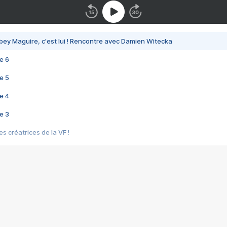
bey Maguire, c'est lui ! Rencontre avec Damien Witecka
e 6
e 5
e 4
e 3
s créatrices de la VF !
e 2
e 1
e Mektoub My Love arrive enfin ! Rencontre avec Shaïn Boumedine et Sal
i : après Toni en famille
elle réalise le bouleversant Dites lui que je l'aime