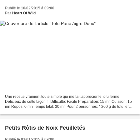
Publié le 10/02/2015 à 09:00
Par
Heart Of Wild
Une recette vraiment toute simple qui me fait apprécier le tofu ferme.
Délicieux de cette façon ! . Difficulté: Facile Préparation: 15 mn Cuisson: 15
mn Repos: 0 mn Temps total: 30 mn Pour 2 personnes: * 200 g de tofu ferme
nature * fécule de maïs * 3...
Petits Rôtis de Noix Feuilletés
Publié le 03/01/2015 à 09:00