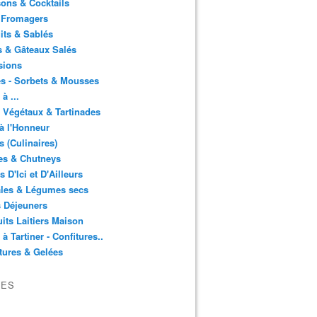
ons & Cocktails
 Fromagers
its & Sablés
 & Gâteaux Salés
sions
s - Sorbets & Mousses
à ...
 Végétaux & Tartinades
à l'Honneur
s (Culinaires)
es & Chutneys
 D'Ici et D'Ailleurs
ales & Légumes secs
s Déjeuners
its Laitiers Maison
 à Tartiner - Confitures..
tures & Gelées
VES