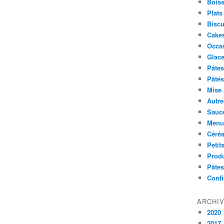
Boiss
Plats
Biscu
Cakes
Occa
Glace
Pâtes 
Pâtés
Mise 
Autre
Sauc
Menus
Céré
Petit
Produ
Pâtes
Confi
ARCHI
2020
2017