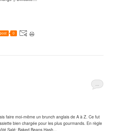
post
0
…
lais faire moi-même un brunch anglais de A à Z. Ce fut
 assiette bien chargée pour les plus gourmands. En règle
Côté Salé: Baked Beans Hash...