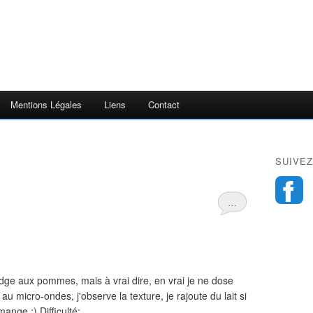
Mentions Légales
Liens
Contact
SUIVEZ
…
idge aux pommes, mais à vrai dire, en vrai je ne dose
r au micro-ondes, j'observe la texture, je rajoute du lait si
ange ;) Difficulté:...