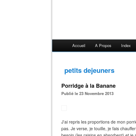
Accueil
A Propos
Index
petits dejeuners
Porridge à la Banane
Publié le 23 Novembre 2013
J'ai repris les proportions de mon porr
pas. Je verse, je touille, je fais chauffe
besoin (les raisins en absorbent) et je m