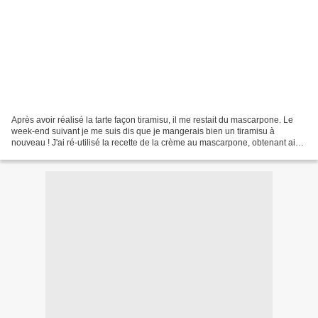
Après avoir réalisé la tarte façon tiramisu, il me restait du mascarpone. Le
week-end suivant je me suis dis que je mangerais bien un tiramisu à
nouveau ! J'ai ré-utilisé la recette de la crème au mascarpone, obtenant ainsi
une recette sans oeuf ! Pour...