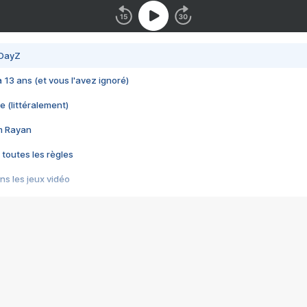
 DayZ
 a 13 ans (et vous l'avez ignoré)
e (littéralement)
im Rayan
 toutes les règles
s les jeux vidéo
us choquant de Rockstar ? - Le scandale BULLY
e plus moche de Steam
du RÊVE tourne au CAUCHEMAR
pendant 8 heures
it… à tort