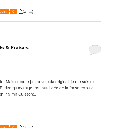
post
0
s & Fraises
…
tte. Mais comme je trouve cela original, je me suis dis
t dire qu'avant je trouvais l'idée de la fraise en salé
ion: 15 mn Cuisson:...
post
0