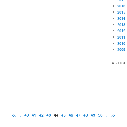
2016
2015
2014
2013
2012
2011
2010
2009
ARTIC
<<
<
10
20
30
40
41
42
43
44
45
46
47
48
49
50
60
70
80
90
100
200
300
>
>>