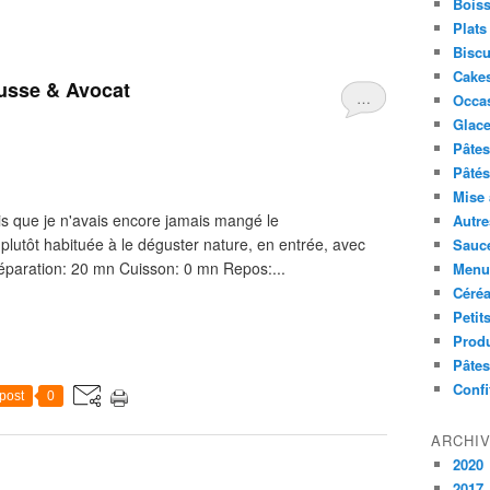
Boiss
Plats
Biscu
Cakes
usse & Avocat
…
Occa
Glace
Pâtes 
Pâtés
Mise 
ois que je n'avais encore jamais mangé le
Autre
lutôt habituée à le déguster nature, en entrée, avec
Sauc
 Préparation: 20 mn Cuisson: 0 mn Repos:...
Menus
Céré
Petit
Produ
Pâtes
Confi
post
0
ARCHI
2020
2017