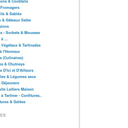
ons & Cocktails
 Fromagers
its & Sablés
 & Gâteaux Salés
sions
s - Sorbets & Mousses
à ...
 Végétaux & Tartinades
à l'Honneur
s (Culinaires)
es & Chutneys
 D'Ici et D'Ailleurs
ales & Légumes secs
s Déjeuners
its Laitiers Maison
 à Tartiner - Confitures..
tures & Gelées
VES