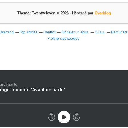
Theme: Twentyeleven © 2026 -
Hébergé par
Overblog
 Overblog
Top articles
Contact
Signaler un abus
C.G.U.
Rémunérati
Préférences cookies
Purecharts
ngeli raconte "Avant de partir"