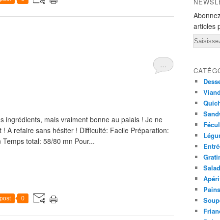
NEWSL
Abonnez
articles 
Email
…
CATÉG
Desse
Viand
Quich
Sandw
s ingrédients, mais vraiment bonne au palais ! Je ne
Fécul
! A refaire sans hésiter ! Difficulté: Facile Préparation:
Légu
Temps total: 58/80 mn Pour...
Entré
Grati
Sala
Apéri
Pains
post
0
Soup
Frian