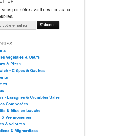
ETTER
-vous pour être averti des nouveaux
publiés.
ORIES
rts
es végétales & Oeufs
es & Pizza
ich - Crêpes & Gaufres
ents
mes
es
ns - Lasagnes & Crumbles Salés
des Composées
tifs & Mise en bouche
 & Viennoiseries
es & veloutés
dises & Mignardises