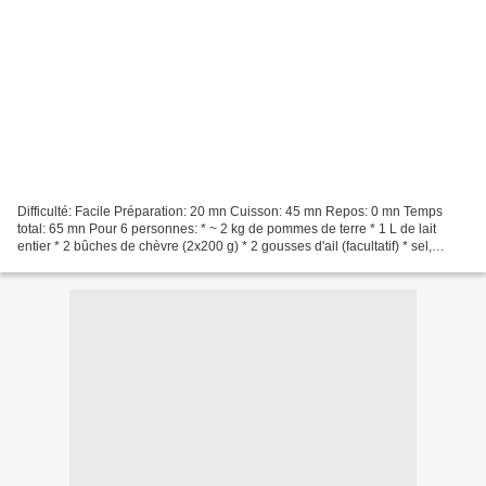
Difficulté: Facile Préparation: 20 mn Cuisson: 45 mn Repos: 0 mn Temps
total: 65 mn Pour 6 personnes: * ~ 2 kg de pommes de terre * 1 L de lait
entier * 2 bûches de chèvre (2x200 g) * 2 gousses d'ail (facultatif) * sel,
poivre, muscade 1] Pelez les pommes...