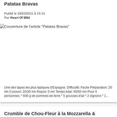
Patatas Bravas
Publié le 28/03/2011 à 15:31
Par
Heart Of Wild
Une des tapas les plus typiques d'Espagne. Difficulté: Facile Préparation: 20
mn Cuisson: 20/30 mn Repos: 0 mn Temps total: 40/50 mn Pour 4
personnes: * 600 g de pommes de terre * 5 gousses d'ail * 2 oignons * 1
poivron rouge* * 300 g de concassé de tomates*...
Crumble de Chou-Fleur à la Mozzarella &