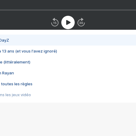
 DayZ
 a 13 ans (et vous l'avez ignoré)
e (littéralement)
im Rayan
 toutes les règles
s les jeux vidéo
us choquant de Rockstar ? - Le scandale BULLY
e plus moche de Steam
du RÊVE tourne au CAUCHEMAR