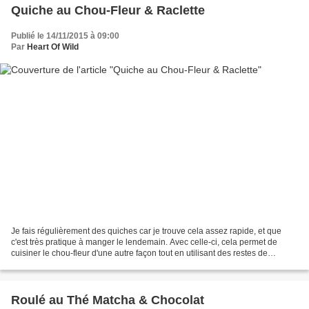
Quiche au Chou-Fleur & Raclette
Publié le 14/11/2015 à 09:00
Par
Heart Of Wild
Je fais régulièrement des quiches car je trouve cela assez rapide, et que
c'est très pratique à manger le lendemain. Avec celle-ci, cela permet de
cuisiner le chou-fleur d'une autre façon tout en utilisant des restes de
fromage à raclette ! . Difficulté:...
Roulé au Thé Matcha & Chocolat