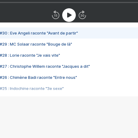
#30 : Eve Angeli raconte "Avant de partir"
#29 : MC Solaar raconte "Bouge de là"
28 : Lorie raconte "Je vais vite"
#27 : Christophe Willem raconte "Jacques a dit"
#26 : Chimène Badi raconte "Entre nous"
#25 : Indochine raconte "3e sexe"
#24 : Zaho raconte "C'est chelou"
#23 : Patrick Bruel raconte "Au café des délices"
#22 : Kyo raconte "Le chemin"
#21 : Nolwenn Leroy raconte "Cassé"