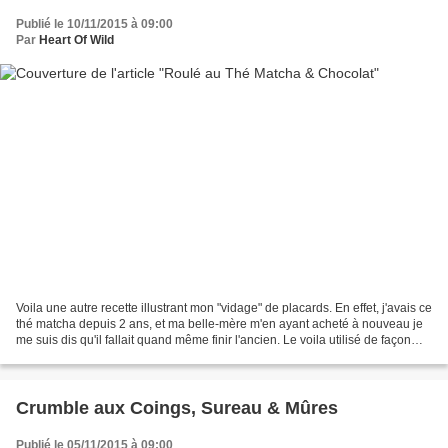
Publié le 10/11/2015 à 09:00
Par
Heart Of Wild
Voila une autre recette illustrant mon "vidage" de placards. En effet, j'avais ce
thé matcha depuis 2 ans, et ma belle-mère m'en ayant acheté à nouveau je
me suis dis qu'il fallait quand même finir l'ancien. Le voila utilisé de façon
gourmande dans un...
Crumble aux Coings, Sureau & Mûres
Publié le 05/11/2015 à 09:00