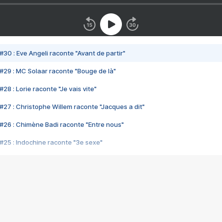
#30 : Eve Angeli raconte "Avant de partir"
#29 : MC Solaar raconte "Bouge de là"
28 : Lorie raconte "Je vais vite"
#27 : Christophe Willem raconte "Jacques a dit"
#26 : Chimène Badi raconte "Entre nous"
#25 : Indochine raconte "3e sexe"
#24 : Zaho raconte "C'est chelou"
#23 : Patrick Bruel raconte "Au café des délices"
#22 : Kyo raconte "Le chemin"
#21 : Nolwenn Leroy raconte "Cassé"