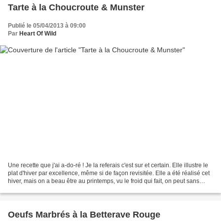
Tarte à la Choucroute & Munster
Publié le 05/04/2013 à 09:00
Par
Heart Of Wild
Une recette que j'ai a-do-ré ! Je la referais c'est sur et certain. Elle illustre le
plat d'hiver par excellence, même si de façon revisitée. Elle a été réalisé cet
hiver, mais on a beau être au printemps, vu le froid qui fait, on peut sans
hésiter en...
Oeufs Marbrés à la Betterave Rouge