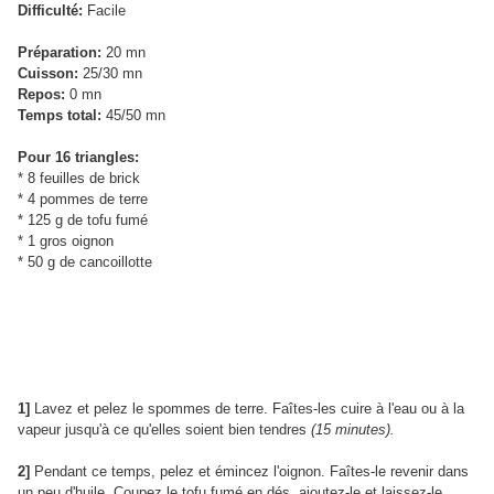
Difficulté:
Facile
Préparation:
20 mn
Cuisson:
25/30 mn
Repos:
0 mn
Temps total:
45/50 mn
Pour 16 triangles:
* 8 feuilles de brick
* 4 pommes de terre
* 125 g de tofu fumé
* 1 gros oignon
* 50 g de cancoillotte
1]
Lavez et pelez le spommes de terre. Faîtes-les cuire à l'eau ou à la
vapeur jusqu'à ce qu'elles soient bien tendres
(15 minutes).
2]
Pendant ce temps, pelez et émincez l'oignon. Faîtes-le revenir dans
un peu d'huile. Coupez le tofu fumé en dés, ajoutez-le et laissez-le