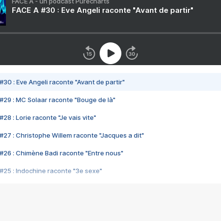
FACE A - un podcast Purecharts
FACE A #30 : Eve Angeli raconte "Avant de partir"
#30 : Eve Angeli raconte "Avant de partir"
#29 : MC Solaar raconte "Bouge de là"
28 : Lorie raconte "Je vais vite"
#27 : Christophe Willem raconte "Jacques a dit"
#26 : Chimène Badi raconte "Entre nous"
#25 : Indochine raconte "3e sexe"
#24 : Zaho raconte "C'est chelou"
#23 : Patrick Bruel raconte "Au café des délices"