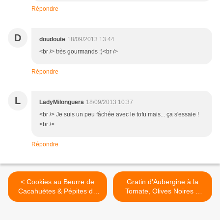
Répondre
D
doudoute
18/09/2013 13:44
<br /> très gourmands :)<br />
Répondre
L
LadyMilonguera
18/09/2013 10:37
<br /> Je suis un peu fâchée avec le tofu mais... ça s'essaie !
<br />
Répondre
< Cookies au Beurre de
Gratin d'Aubergine à la
Cacahuètes & Pépites de
Tomate, Olives Noires &
Chocolat
Mozzarella >