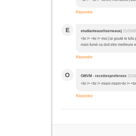
Répondre
E
etudianteauxfourneauxj
21/10/2
<br /> <br /> moi j'ai gouté le to
mais fumé ca doit etre meilleure e
Répondre
O
OMVM - recettespreferees
21/1
<br /> <br /> miam miam<br /> <br 
Répondre