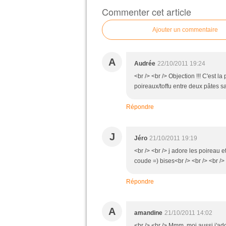
Commenter cet article
Ajouter un commentaire
A
Audrée
22/10/2011 19:24
<br /> <br /> Objection !!! C'est l
poireaux/toffu entre deux pâtes sab
Répondre
J
Jéro
21/10/2011 19:19
<br /> <br /> j adore les poireau e
coude =) bises<br /> <br /> <br /> 
Répondre
A
amandine
21/10/2011 14:02
<br /> <br /> Mmm, moi aussi j'ador