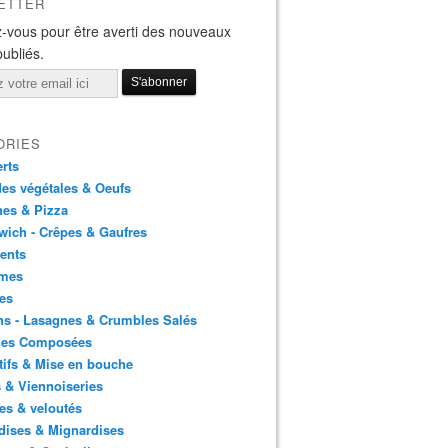
ETTER
-vous pour être averti des nouveaux
publiés.
ORIES
rts
es végétales & Oeufs
es & Pizza
ich - Crêpes & Gaufres
ents
mes
es
ns - Lasagnes & Crumbles Salés
des Composées
tifs & Mise en bouche
 & Viennoiseries
es & veloutés
dises & Mignardises