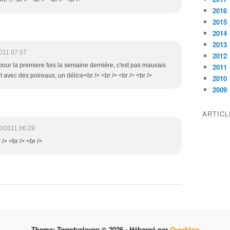
2016
2015
2014
2013
011 07:07
2012
fu pour la premiere fois la semaine dernière, c'est pas mauvais
2011
t avec des poireaux, un délice<br /> <br /> <br /> <br />
2010
2009
ARTIC
0/2011 06:29
/> <br /> <br />
Theme: Twentyeleven © 2026 -
Hébergé par
Overblog