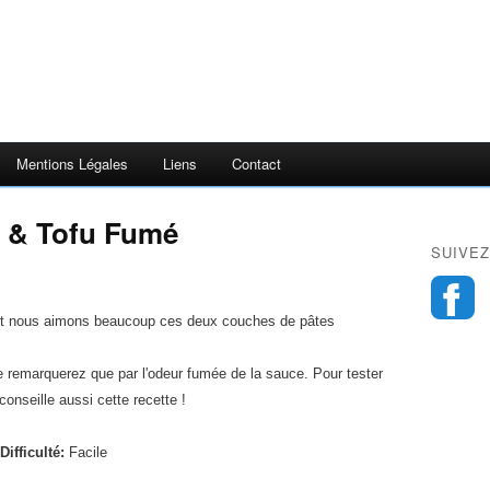
Mentions Légales
Liens
Contact
x & Tofu Fumé
SUIVEZ
ant nous aimons beaucoup ces deux couches de pâtes
le remarquerez que par l'odeur fumée de la sauce. Pour tester
onseille aussi cette recette !
Difficulté:
Facile