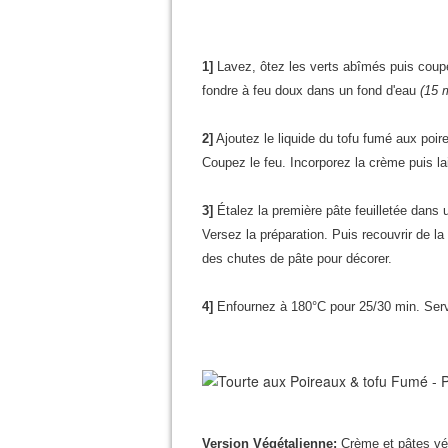
1]
Lavez, ôtez les verts abîmés puis coupe
fondre à feu doux dans un fond d'eau
(15 
2]
Ajoutez le liquide du
tofu
fumé aux poirea
Coupez le feu. Incorporez la crème puis lai
3]
Étalez la première pâte feuilletée dans 
Versez la préparation. Puis recouvrir de l
des chutes de pâte pour décorer.
4]
Enfournez à 180°C pour 25/30 min. Serv
Version
Végétalienne
:
Crème et pâtes vé