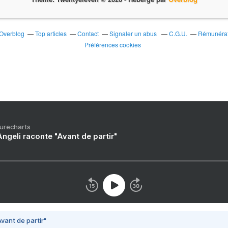
 Overblog
Top articles
Contact
Signaler un abus
C.G.U.
Rémunérati
Préférences cookies
Purecharts
ngeli raconte "Avant de partir"
vant de partir"