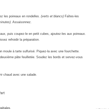
z les poireaux en rondelles.
(verts et blancs)
Faîtes-les
minutes)
. Assaisonnez.
ux, puis coupez-le en petit cubes, ajoutez-les aux poireaux.
ssez refroidir la préparation.
un moule à tarte sulfurisé. Piquez-la avec une fourchette.
a deuxième pâte feuilletée. Soudez les bords et servez-vous
ir chaud avec une salade.
gétales.