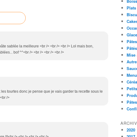
Boiss
Plats
Biscu
Cakes
Occa
Glace
Pâtes 
a pâte sablée la meilleure <br /> <br /> <br /> Lol mais bon,
Pâtés
lées... bof ^^<br /> <br /> <br /> <br />
Mise 
Autre
Sauc
Menus
Céré
Petit
t les tourtes donc je pense que je vais garder ta recette sous le
Produ
<br />
Pâtes
Confi
ARCHI
2020
2017
e !!!<br /> <br /> <br /> <br />