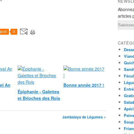
NEWSL
Abonnez
articles 
Email
post
0
CATÉG
Desse
Viand
Quich
Sandw
Fécul
Légu
el An
Bonne année 2017 !
Entré
Épiphanie - Galettes
Grati
et Brioches des Rois
Sala
Apéri
Pains
Jambalaya de Légumes »
Soup
Frian