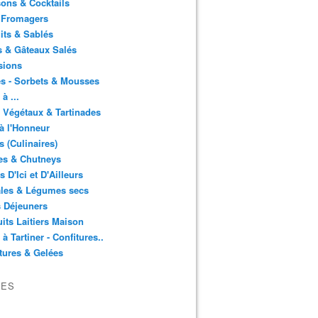
ons & Cocktails
 Fromagers
its & Sablés
 & Gâteaux Salés
sions
s - Sorbets & Mousses
à ...
 Végétaux & Tartinades
à l'Honneur
s (Culinaires)
es & Chutneys
 D'Ici et D'Ailleurs
ales & Légumes secs
s Déjeuners
its Laitiers Maison
 à Tartiner - Confitures..
tures & Gelées
VES