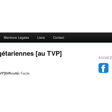
Mentions Légales
Liens
Contact
gétariennes [au TVP]
SUIVEZ
Difficulté:
Facile