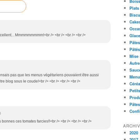
Boiss
Plats
Biscu
Cakes
Occa
Glace
 excellent... Mmmmmmmmm!<br /> <br /> <br /> <br />
Pâtes 
Pâtés
Mise 
Autre
Sauc
 pensais pas que les menus végétariens pouvaient être aussi
Menus
tre blog sous le coude!<br /> <br /> <br /> <br />
Céré
Petit
Produ
Pâtes
Confi
0
ès bonnes ces tomates farcies!!<br /> <br /> <br /> <br />
ARCHI
2020
2017