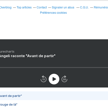
 Overblog
Top articles
Contact
Signaler un abus
C.G.U.
Rémunérati
Préférences cookies
Purecharts
ngeli raconte "Avant de partir"
vant de partir"
Bouge de là"