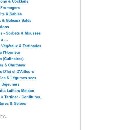
ons & Cocktails
 Fromagers
its & Sablés
 & Gâteaux Salés
sions
s - Sorbets & Mousses
à ...
 Végétaux & Tartinades
à l'Honneur
s (Culinaires)
es & Chutneys
 D'Ici et D'Ailleurs
ales & Légumes secs
s Déjeuners
its Laitiers Maison
 à Tartiner - Confitures..
tures & Gelées
VES