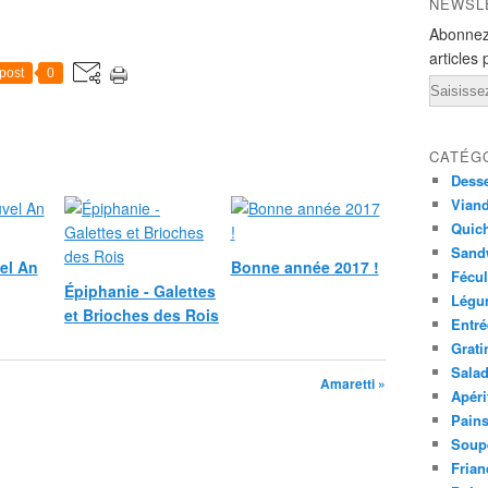
NEWSL
Abonnez
articles 
post
0
Email
CATÉG
Desse
Viand
Quich
Sandw
el An
Bonne année 2017 !
Fécul
Épiphanie - Galettes
Légu
et Brioches des Rois
Entré
Grati
Sala
Amaretti »
Apéri
Pains
Soup
Frian