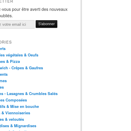
ETTER
-vous pour être averti des nouveaux
publiés.
ORIES
rts
es végétales & Oeufs
es & Pizza
ich - Crêpes & Gaufres
ents
mes
es
ns - Lasagnes & Crumbles Salés
des Composées
tifs & Mise en bouche
 & Viennoiseries
es & veloutés
dises & Mignardises