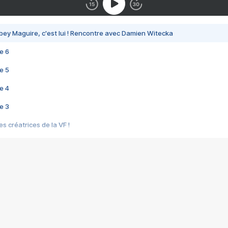
bey Maguire, c'est lui ! Rencontre avec Damien Witecka
e 6
e 5
e 4
e 3
s créatrices de la VF !
e 2
e 1
e Mektoub My Love arrive enfin ! Rencontre avec Shaïn Boumedine et Sal
i : après Toni en famille
elle réalise le bouleversant Dites lui que je l'aime