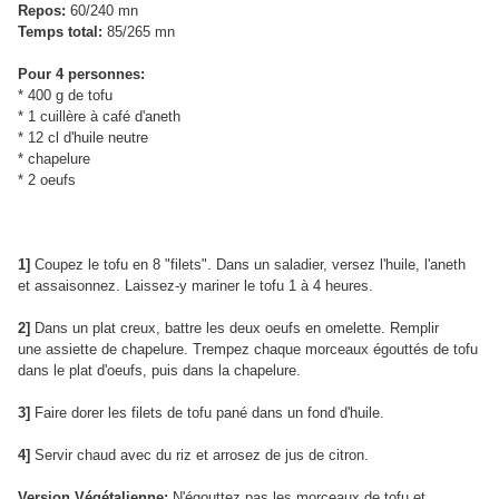
Repos:
60/240 mn
Temps total:
85/265 mn
Pour 4 personnes:
* 400 g de tofu
* 1 cuillère à café d'aneth
* 12 cl d'huile neutre
* chapelure
* 2 oeufs
1]
Coupez le tofu en 8 "filets". Dans un saladier, versez l'huile, l'aneth
et assaisonnez. Laissez-y mariner le tofu 1 à 4 heures.
2]
Dans un plat creux, battre les deux oeufs en omelette. Remplir
une assiette de chapelure. Trempez chaque morceaux égouttés de tofu
dans le plat d'oeufs, puis dans la chapelure.
3]
Faire dorer les filets de tofu pané dans un fond d'huile.
4]
Servir chaud avec du riz et arrosez de jus de citron.
Version Végétalienne:
N'égouttez pas les morceaux de tofu et