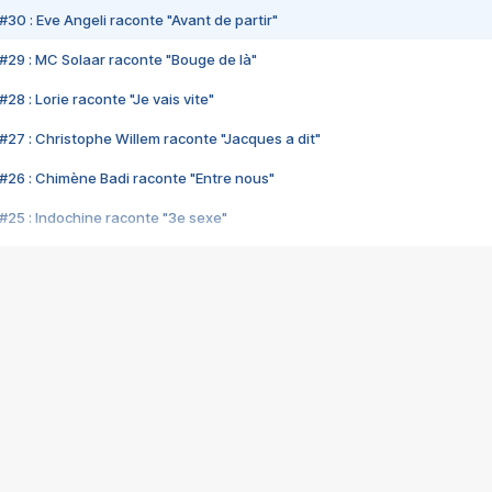
#30 : Eve Angeli raconte "Avant de partir"
#29 : MC Solaar raconte "Bouge de là"
28 : Lorie raconte "Je vais vite"
#27 : Christophe Willem raconte "Jacques a dit"
#26 : Chimène Badi raconte "Entre nous"
#25 : Indochine raconte "3e sexe"
#24 : Zaho raconte "C'est chelou"
#23 : Patrick Bruel raconte "Au café des délices"
#22 : Kyo raconte "Le chemin"
#21 : Nolwenn Leroy raconte "Cassé"
#20 : Patrick Hernandez raconte "Born to be alive"
#19 : Lorie raconte "Près de moi"