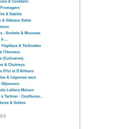
ons & Cocktails
 Fromagers
its & Sablés
 & Gâteaux Salés
sions
s - Sorbets & Mousses
à ...
 Végétaux & Tartinades
à l'Honneur
s (Culinaires)
es & Chutneys
 D'Ici et D'Ailleurs
ales & Légumes secs
s Déjeuners
its Laitiers Maison
 à Tartiner - Confitures..
tures & Gelées
VES