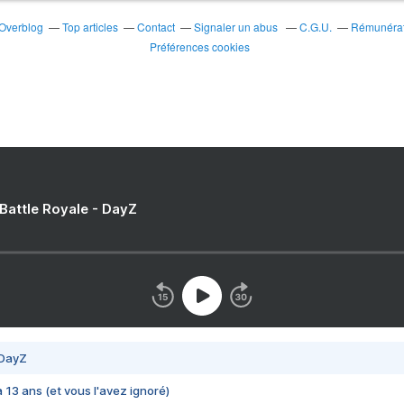
 Overblog
Top articles
Contact
Signaler un abus
C.G.U.
Rémunérati
Préférences cookies
 Battle Royale - DayZ
 DayZ
 a 13 ans (et vous l'avez ignoré)