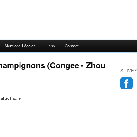
Mentions Légales
Liens
Contact
Champignons (Congee - Zhou
SUIVEZ
culté:
Facile