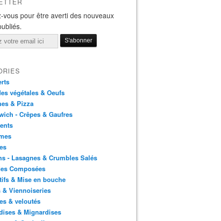
ETTER
-vous pour être averti des nouveaux
publiés.
ORIES
rts
es végétales & Oeufs
es & Pizza
ich - Crêpes & Gaufres
ents
mes
es
ns - Lasagnes & Crumbles Salés
des Composées
tifs & Mise en bouche
 & Viennoiseries
es & veloutés
dises & Mignardises