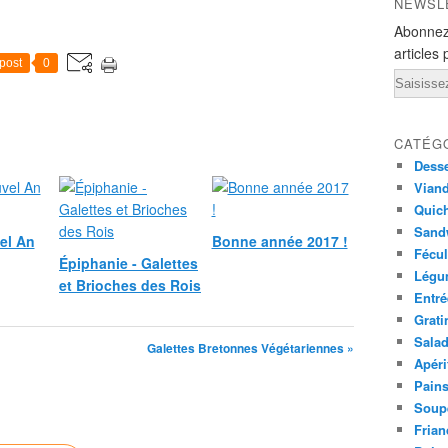
NEWSL
Abonnez
articles 
post
0
Email
CATÉG
Desse
Viand
Quich
Sandw
el An
Bonne année 2017 !
Fécul
Épiphanie - Galettes
Légu
et Brioches des Rois
Entré
Grati
Sala
Galettes Bretonnes Végétariennes »
Apéri
Pains
Soup
Frian