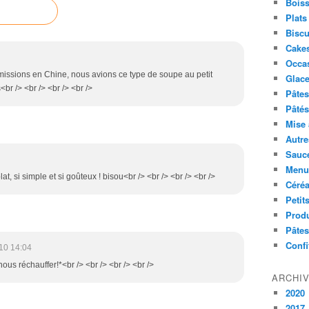
Boiss
Plats
Biscu
Cakes
Occa
missions en Chine, nous avions ce type de soupe au petit
Glace
<br /> <br /> <br /> <br />
Pâtes 
Pâtés
Mise 
Autre
Sauc
Menus
at, si simple et si goûteux ! bisou<br /> <br /> <br /> <br />
Céré
Petit
Produ
Pâtes
Confi
10 14:04
ous réchauffer!*<br /> <br /> <br /> <br />
ARCHI
2020
2017