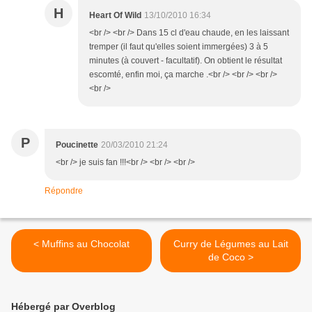
H
Heart Of Wild
13/10/2010 16:34
<br /> <br /> Dans 15 cl d'eau chaude, en les laissant
tremper (il faut qu'elles soient immergées) 3 à 5
minutes (à couvert - facultatif). On obtient le résultat
escomté, enfin moi, ça marche .<br /> <br /> <br />
<br />
P
Poucinette
20/03/2010 21:24
<br /> je suis fan !!!<br /> <br /> <br />
Répondre
< Muffins au Chocolat
Curry de Légumes au Lait
de Coco >
Hébergé par Overblog