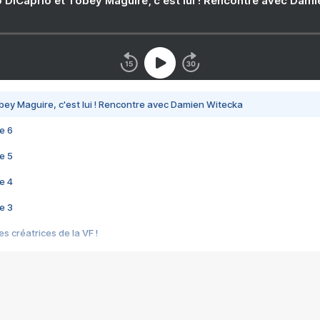
 DiCaprio et Tobey Maguire, c'est lui ! Rencontre avec Dam
bey Maguire, c'est lui ! Rencontre avec Damien Witecka
e 6
e 5
e 4
e 3
s créatrices de la VF !
e 2
e 1
e Mektoub My Love arrive enfin ! Rencontre avec Shaïn Boumedine et Sal