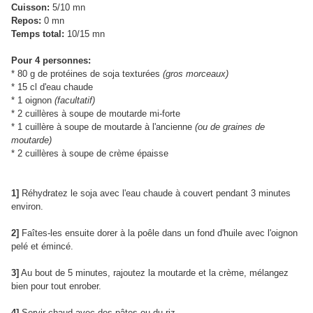
Cuisson:
5/10 mn
Repos:
0 mn
Temps total:
10/15 mn
Pour 4 personnes:
* 80 g de protéines de soja texturées
(gros morceaux)
* 15 cl d'eau chaude
* 1 oignon
(facultatif)
* 2 cuillères à soupe de moutarde mi-forte
* 1 cuillère à soupe de moutarde à l'ancienne
(ou de graines de
moutarde)
* 2 cuillères à soupe de crème épaisse
1]
Réhydratez le soja avec l'eau chaude à couvert pendant 3 minutes
environ.
2]
Faîtes-les ensuite dorer à la poêle dans un fond d'huile avec l'oignon
pelé et émincé.
3]
Au bout de 5 minutes, rajoutez la moutarde et la crème, mélangez
bien pour tout enrober.
4]
Servir chaud avec des pâtes ou du riz.