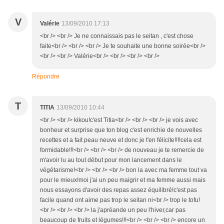
V
Valérie
13/09/2010 17:13
<br /> <br /> Je ne connaissais pas le seitan , c'est chose
faite<br /> <br /> <br /> Je te souhaite une bonne soirée<br />
<br /> <br /> Valérie<br /> <br /> <br /> <br />
Répondre
T
TITIA
13/09/2010 10:44
<br /> <br /> kikou!c'est Titia<br /> <br /> <br /> je vois avec
bonheur et surprise que ton blog c'est enrichie de nouvelles
recettes et a fait peau neuve et donc je t'en félicite!!!!cela est
formidable!!!<br /> <br /> <br /> de nouveau je te remercie de
m'avoir lu au tout début pour mon lancement dans le
végétarisme!<br /> <br /> <br /> bon la avec ma femme tout va
pour le mieux!moi j'ai un peu maigrir et ma femme aussi mais
nous essayons d'avoir des repas assez équilibré!c'est pas
facile quand ont aime pas trop le seitan ni<br /> trop le tofu!
<br /> <br /> <br /> la j'apréande un peu l'hiver,car pas
beaucoup de fruits et légumes!!!<br /> <br /> <br /> encore un