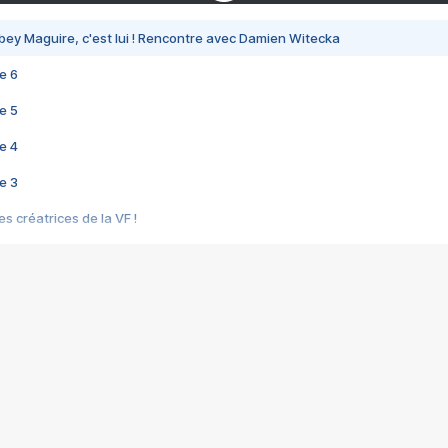
bey Maguire, c'est lui ! Rencontre avec Damien Witecka
e 6
e 5
e 4
e 3
s créatrices de la VF !
e 2
e 1
e Mektoub My Love arrive enfin ! Rencontre avec Shaïn Boumedine et Sal
i : après Toni en famille
elle réalise le bouleversant Dites lui que je l'aime
ais ! Rencontre autour de Vie privée de Rebecca Zlotowski