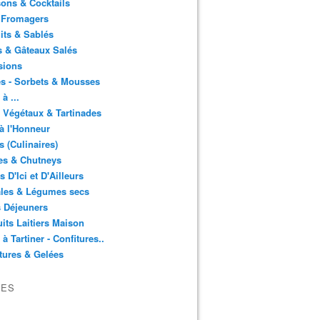
ons & Cocktails
 Fromagers
its & Sablés
 & Gâteaux Salés
sions
s - Sorbets & Mousses
à ...
 Végétaux & Tartinades
à l'Honneur
s (Culinaires)
es & Chutneys
 D'Ici et D'Ailleurs
ales & Légumes secs
s Déjeuners
its Laitiers Maison
 à Tartiner - Confitures..
tures & Gelées
VES