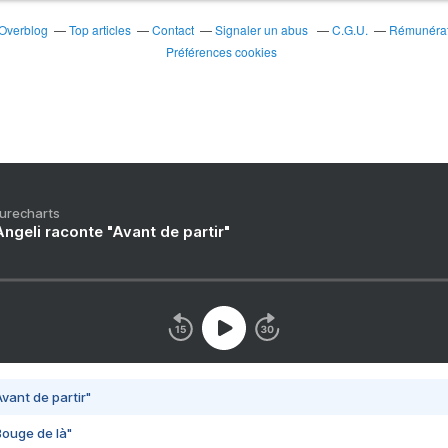
 Overblog
Top articles
Contact
Signaler un abus
C.G.U.
Rémunérati
Préférences cookies
Purecharts
ngeli raconte "Avant de partir"
vant de partir"
Bouge de là"