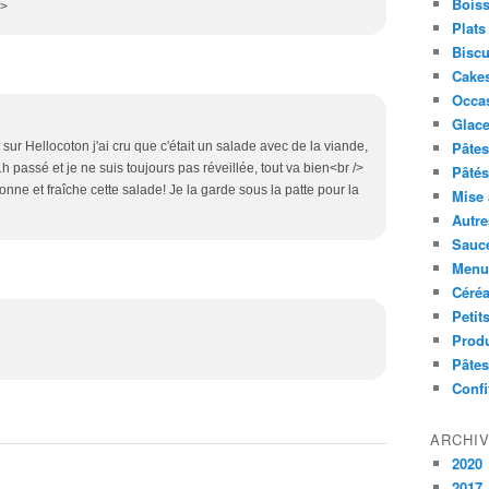
Boiss
/>
Plats
Biscu
Cakes
Occa
Glace
Pâtes 
 sur Hellocoton j'ai cru que c'était un salade avec de la viande,
t 11h passé et je ne suis toujours pas réveillée, tout va bien<br />
Pâtés
r bonne et fraîche cette salade! Je la garde sous la patte pour la
Mise 
Autre
Sauc
Menus
Céré
Petit
Produ
Pâtes
Confi
ARCHI
2020
2017