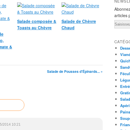
NEWSL
Abonnez
articles 
Salade composée &
Salade de Chèvre
Email
Toasts au Chèvre
Chaud
de
o,
CATÉG
mate &
Desse
Viand
Quich
Sandw
Salade de Pousses d'Épinards... »
Fécul
Légu
Entré
Grati
Sala
Apéri
Pains
Soup
Frian
5/2014 10:21