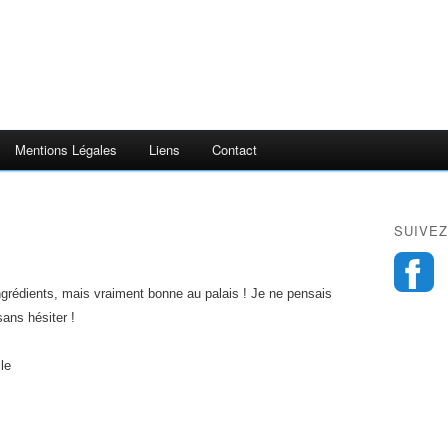
Mentions Légales
Liens
Contact
SUIVEZ
grédients, mais vraiment bonne au palais ! Je ne pensais
sans hésiter !
le