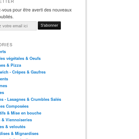
ETTER
-vous pour être averti des nouveaux
publiés.
ORIES
rts
es végétales & Oeufs
es & Pizza
ich - Crêpes & Gaufres
ents
mes
es
ns - Lasagnes & Crumbles Salés
des Composées
tifs & Mise en bouche
 & Viennoiseries
es & veloutés
dises & Mignardises