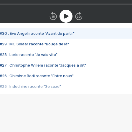
#30 : Eve Angeli raconte "Avant de partir"
#29 : MC Solaar raconte "Bouge de là"
28 : Lorie raconte "Je vais vite"
#27 : Christophe Willem raconte "Jacques a dit"
#26 : Chimène Badi raconte "Entre nous"
#25 : Indochine raconte "3e sexe"
#24 : Zaho raconte "C'est chelou"
#23 : Patrick Bruel raconte "Au café des délices"
#22 : Kyo raconte "Le chemin"
#21 : Nolwenn Leroy raconte "Cassé"