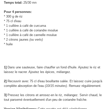
Temps total:
25/30 mn
Pour 4 personnes:
* 300 g de riz
* 75 cl d'eau
* 1 cuillère à café de curcuma
* 1 cuillère à café de coriandre moulue
* 1 cuillère à café de cannelle moulue
* 2 citrons jaunes
(ou verts)
* huile
1]
Dans une sauteuse, faire chauffer un fond d'huile. Ajoutez le riz et
laissez le nacrer. Ajoutez les épices, mélangez.
2]
Recouvrir avec 75 cl d'eau bouillante salée. Et laissez cuire jusqu'à
complète absorption de l'eau
(10/15 minutes)
. Remuez régulièrement.
3]
Pressez les citrons et arrosez-en le riz, mélangez. Servir chaud, le
tout parsemé éventuellement d'un peu de coriandre fraîche.
Version Végétalienne:
Cette recette est déjà végétalienne.