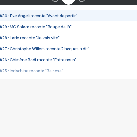
#30 : Eve Angeli raconte "Avant de partir"
#29 : MC Solaar raconte "Bouge de là"
28 : Lorie raconte "Je vais vite"
#27 : Christophe Willem raconte "Jacques a dit"
#26 : Chimène Badi raconte "Entre nous"
#25 : Indochine raconte "3e sexe"
#24 : Zaho raconte "C'est chelou"
#23 : Patrick Bruel raconte "Au café des délices"
#22 : Kyo raconte "Le chemin"
#21 : Nolwenn Leroy raconte "Cassé"
#20 : Patrick Hernandez raconte "Born to be alive"
#19 : Lorie raconte "Près de moi"