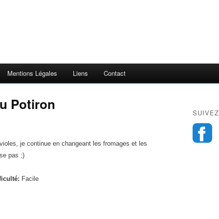
Mentions Légales
Liens
Contact
au Potiron
SUIVEZ
violes, je continue en changeant les fromages et les
se pas ;)
ficulté:
Facile