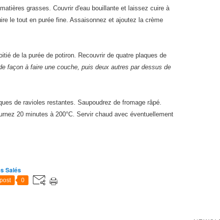
atières grasses. Couvrir d'eau bouillante et laissez cuire à
re le tout en purée fine. Assaisonnez et ajoutez la crème
oitié de la purée de potiron. Recouvrir de quatre plaques de
e de façon à faire une couche, puis deux autres par dessus de
aques de ravioles restantes. Saupoudrez de fromage râpé.
fournez 20 minutes à 200°C. Servir chaud avec éventuellement
es Salés
post
0