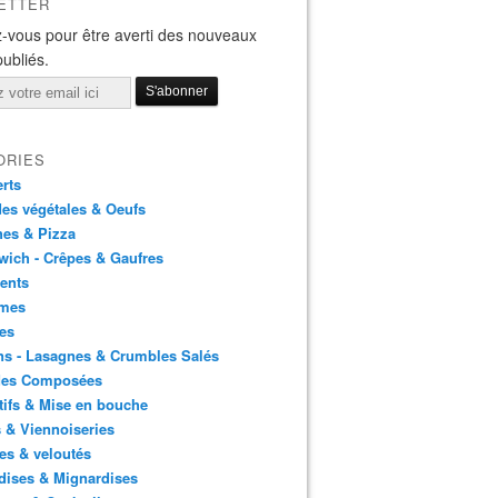
ETTER
-vous pour être averti des nouveaux
publiés.
ORIES
rts
es végétales & Oeufs
es & Pizza
ich - Crêpes & Gaufres
ents
mes
es
ns - Lasagnes & Crumbles Salés
des Composées
tifs & Mise en bouche
 & Viennoiseries
es & veloutés
dises & Mignardises