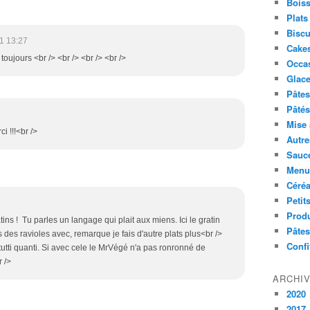
Boiss
Plats
Biscu
1 13:27
Cakes
toujours <br /> <br /> <br /> <br />
Occa
Glace
Pâtes 
Pâtés
Mise 
i !!!<br />
Autre
Sauc
Menus
Céré
Petit
Produ
tins ! Tu parles un langage qui plait aux miens. Ici le gratin
Pâtes
s des ravioles avec, remarque je fais d'autre plats plus<br />
Confi
tutti quanti. Si avec cele le MrVégé n'a pas ronronné de
r />
ARCHI
2020
2017