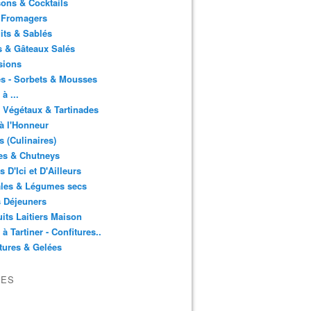
ons & Cocktails
 Fromagers
its & Sablés
 & Gâteaux Salés
sions
s - Sorbets & Mousses
à ...
 Végétaux & Tartinades
à l'Honneur
s (Culinaires)
es & Chutneys
 D'Ici et D'Ailleurs
ales & Légumes secs
s Déjeuners
its Laitiers Maison
 à Tartiner - Confitures..
tures & Gelées
VES