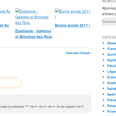
NEWSL
Abonnez
articles 
Email
el An
Bonne année 2017 !
Épiphanie - Galettes
et Brioches des Rois
CATÉG
Desse
Viand
Chocolat Chaud »
Quich
Sandw
Fécul
Légu
Entré
Grati
Sala
Apéri
Pains
Soup
omage je présume ?^^<br /> <br /> <br /> Je me régale !<br />
Frian