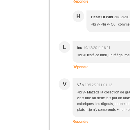
Répondre
H
Heart Of Wild
20/12/201
<br /> <br /> Oui, comme 
L
lou
19/12/2011 16:11
<br /> testé ce midi, un réégal merc
Répondre
V
Véb
19/12/2011 01:13
<br /> Mazette la collection de gra
c'est une ou deux fois par an alor
caloriques, les râgouts, daube et 
plaisir...je n'y comprends + rien<b
Répondre