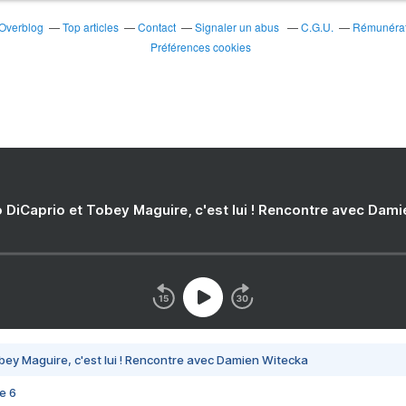
 Overblog
Top articles
Contact
Signaler un abus
C.G.U.
Rémunérati
Préférences cookies
 DiCaprio et Tobey Maguire, c'est lui ! Rencontre avec Dam
bey Maguire, c'est lui ! Rencontre avec Damien Witecka
e 6