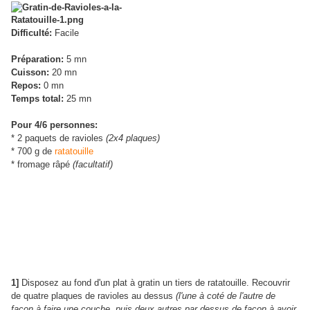
Difficulté:
Facile
Préparation:
5 mn
Cuisson:
20 mn
Repos:
0 mn
Temps total:
25 mn
Pour 4/6 personnes:
* 2 paquets de ravioles
(2x4 plaques)
* 700 g de
ratatouille
* fromage râpé
(facultatif)
1]
Disposez au fond d'un plat à gratin un tiers de ratatouille. Recouvrir
de quatre plaques de ravioles au dessus
(l'une à coté de l'autre de
façon à faire une couche, puis deux autres par dessus de façon à avoir