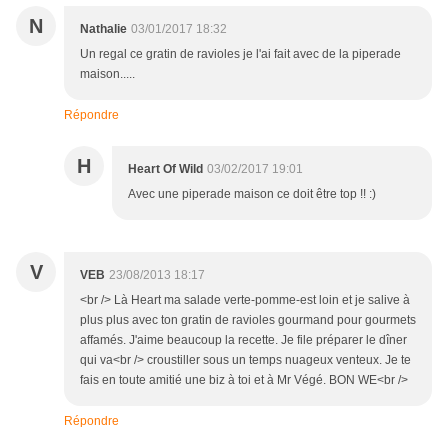
N
Nathalie
03/01/2017 18:32
Un regal ce gratin de ravioles je l'ai fait avec de la piperade
maison.....
Répondre
H
Heart Of Wild
03/02/2017 19:01
Avec une piperade maison ce doit être top !! :)
V
VEB
23/08/2013 18:17
<br /> Là Heart ma salade verte-pomme-est loin et je salive à
plus plus avec ton gratin de ravioles gourmand pour gourmets
affamés. J'aime beaucoup la recette. Je file préparer le dîner
qui va<br /> croustiller sous un temps nuageux venteux. Je te
fais en toute amitié une biz à toi et à Mr Végé. BON WE<br />
Répondre