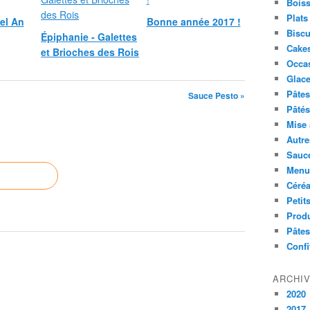
Boiss
Plats
el An
Bonne année 2017 !
Biscu
Épiphanie - Galettes
Cakes
et Brioches des Rois
Occa
Glace
Pâtes 
Sauce Pesto »
Pâtés
Mise 
Autre
Sauc
Menus
Céré
Petit
Produ
Pâtes
Confi
ARCHI
2020
2017