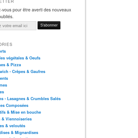
ETTER
-vous pour être averti des nouveaux
publiés.
ORIES
rts
es végétales & Oeufs
es & Pizza
ich - Crêpes & Gaufres
ents
mes
es
ns - Lasagnes & Crumbles Salés
des Composées
tifs & Mise en bouche
 & Viennoiseries
es & veloutés
dises & Mignardises