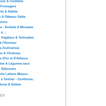
ons & Cocktails
 Fromagers
its & Sablés
 & Gâteaux Salés
sions
s - Sorbets & Mousses
à ...
 Végétaux & Tartinades
à l'Honneur
s (Culinaires)
es & Chutneys
 D'Ici et D'Ailleurs
ales & Légumes secs
s Déjeuners
its Laitiers Maison
 à Tartiner - Confitures..
tures & Gelées
VES