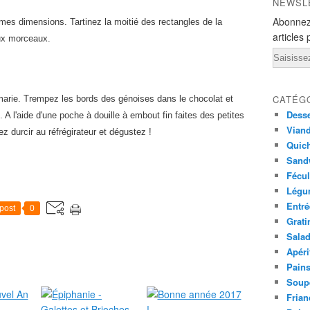
NEWSL
Abonnez
es dimensions. Tartinez la moitié des rectangles de la
articles 
ux morceaux.
Email
CATÉG
-marie. Trempez les bords des génoises dans le chocolat et
Desse
u. A l'aide d'une poche à douille à embout fin faites des petites
Viand
z durcir au réfrégirateur et dégustez !
Quich
Sandw
Fécul
Légu
Entré
post
0
Grati
Sala
Apéri
Pains
Soup
Frian