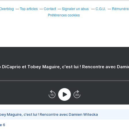
 Overblog
Top articles
Contact
Signaler un abus
C.G.U.
Rémunérati
Préférences cookies
 DiCaprio et Tobey Maguire, c'est lui ! Rencontre avec Dam
bey Maguire, c'est lui ! Rencontre avec Damien Witecka
e 6