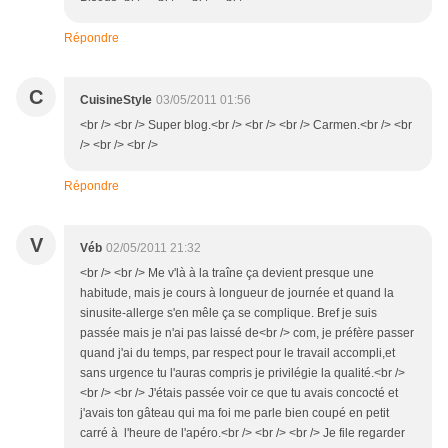
Répondre
C
CuisineStyle
03/05/2011 01:56
<br /> <br /> Super blog.<br /> <br /> <br /> Carmen.<br /> <br
/> <br /> <br />
Répondre
V
Véb
02/05/2011 21:32
<br /> <br /> Me v'là à la traîne ça devient presque une
habitude, mais je cours à longueur de journée et quand la
sinusite-allerge s'en mêle ça se complique. Bref je suis
passée mais je n'ai pas laissé de<br /> com, je préfère passer
quand j'ai du temps, par respect pour le travail accompli,et
sans urgence tu l'auras compris je privilégie la qualité.<br />
<br /> <br /> J'étais passée voir ce que tu avais concocté et
j'avais ton gâteau qui ma foi me parle bien coupé en petit
carré à l'heure de l'apéro.<br /> <br /> <br /> Je file regarder