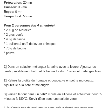
Préparation:
20 mn
Cuisson:
35 mn
Repos:
0 mn
Temps total:
55 mn
Pour 2 personnes
(ou 4 en entrée)
:
* 200 g de Maroilles
* 2 gros oeufs
* 40 g de farine
* 1 cuillère à café de levure chimique
* 70 g de beurre
* poivre
1]
Dans un saladier, mélangez la farine avec la levure. Ajoutez les
oeufs prélablement battu et le beurre fondu. Poivrez et mélangez bien.
2]
Retirez la croûte du fromage et coupez-le en petits morceaux.
Ajoutez le à la pâte et mélangez.
3]
Versez le tout dans un petit* moule en silicone et enfournez pour 35
minutes à 180°C. Servir tiède avec une salade verte.
* Je n'avais pas de petit moule alors cela a donné des parts très