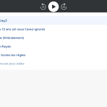
 DayZ
 a 13 ans (et vous l'avez ignoré)
e (littéralement)
im Rayan
 toutes les règles
s les jeux vidéo
us choquant de Rockstar ? - Le scandale BULLY
e plus moche de Steam
du RÊVE tourne au CAUCHEMAR
pendant 8 heures
it… à tort