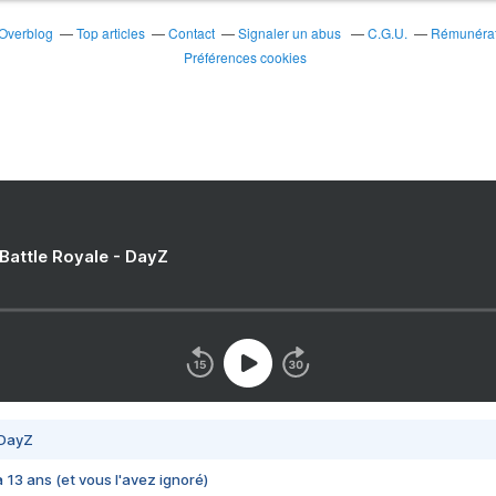
 Overblog
Top articles
Contact
Signaler un abus
C.G.U.
Rémunérati
Préférences cookies
 Battle Royale - DayZ
 DayZ
 a 13 ans (et vous l'avez ignoré)