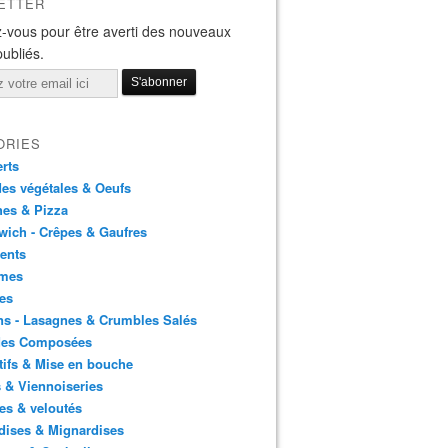
ETTER
-vous pour être averti des nouveaux
publiés.
ORIES
rts
es végétales & Oeufs
es & Pizza
ich - Crêpes & Gaufres
ents
mes
es
ns - Lasagnes & Crumbles Salés
des Composées
tifs & Mise en bouche
 & Viennoiseries
es & veloutés
dises & Mignardises