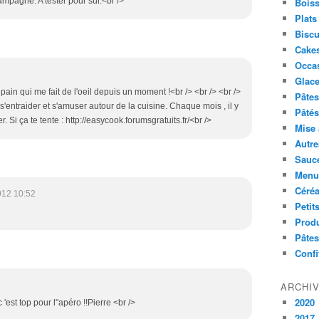
ampagne. A tester pour sûr.<br />
Boiss
Plats
Biscu
Cakes
Occa
Glace
 pain qui me fait de l'oeil depuis un moment !<br /> <br /> <br />
Pâtes 
 s'entraider et s'amuser autour de la cuisine. Chaque mois , il y
Pâtés
r. Si ça te tente : http://easycook.forumsgratuits.fr/<br />
Mise 
Autre
Sauc
Menus
Céré
012 10:52
Petit
Produ
Pâtes
Confi
ARCHI
2020
'est top pour l"apéro !!Pierre <br />
2017