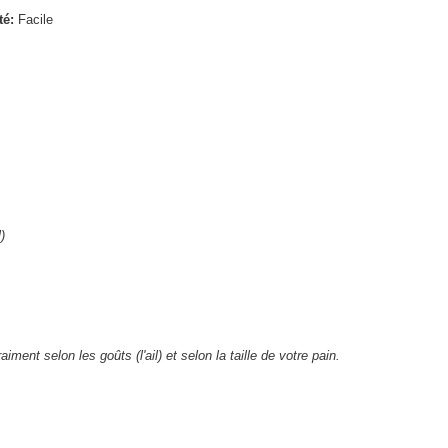
té:
Facile
)
aiment selon les goûts (l'ail) et selon la taille de votre pain.