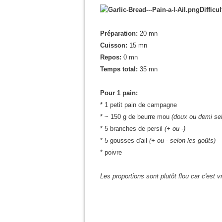
Difficul
Préparation:
20 mn
Cuisson:
15 mn
Repos:
0 mn
Temps total:
35 mn
Pour 1 pain:
* 1 petit pain de campagne
* ~ 150 g de beurre mou
(doux ou demi sel
* 5 branches de persil
(+ ou -)
* 5 gousses d'ail
(+ ou - selon les goûts)
* poivre
Les proportions sont plutôt flou car c'est vr