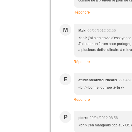
comme toi à préférer le pain de c
Répondre
M
Maki
09/05/2012 02:59
<br /> j'ai bien envie d'essayer ce
J'ai creer un forum pour partager,
a plusieurs défis culinaire à releve
Répondre
E
etudianteauxfourneaux
29/04/2
<br /> bonne journée :)<br />
Répondre
P
pierre
29/04/2012 08:56
<br /> j'en mangeais bcp aux US c 