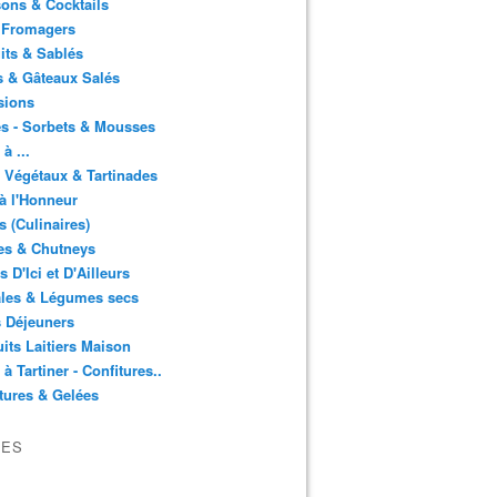
ons & Cocktails
 Fromagers
its & Sablés
 & Gâteaux Salés
sions
s - Sorbets & Mousses
à ...
 Végétaux & Tartinades
à l'Honneur
s (Culinaires)
es & Chutneys
 D'Ici et D'Ailleurs
ales & Légumes secs
s Déjeuners
its Laitiers Maison
 à Tartiner - Confitures..
tures & Gelées
VES