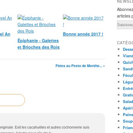
NEWSL
Abonnez
articles 
Email
el An
Bonne année 2017 !
Épiphanie - Galettes
CATÉG
et Brioches des Rois
Desse
Viand
Quich
Pâtes au Pesto de Menthe... »
Sandw
Fécul
Légu
Entré
Grati
Sala
Apéri
Pains
Soup
Frian
 originale. Exit les cacahuètes et autres cochonnerie suis