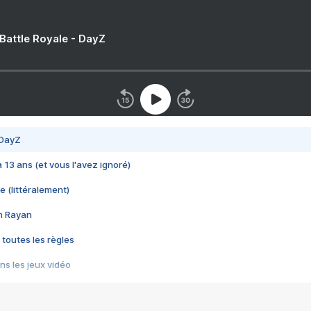
 Battle Royale - DayZ
 DayZ
 a 13 ans (et vous l'avez ignoré)
e (littéralement)
im Rayan
 toutes les règles
s les jeux vidéo
us choquant de Rockstar ? - Le scandale BULLY