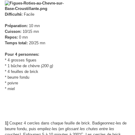
Difficulté:
Facile
Préparation:
10 mn
Cuisson:
10/15 mn
Repos:
0 mn
Temps total:
20/25 mn
Pour 4 personnes:
* 4 grosses figues
* 1 bûche de chèvre
(200 g)
* 4 feuilles de brick
* beurre fondu
* poivre
* miel
1]
Coupez 4 cercles dans chaque feuille de brick. Badigeonnez-les de
beurre fondu, puis empilez-les (
en glissant les chutes entre les
couches)
. Enfournez 5 à 10 minutes à 200°C. Les cercles de brick