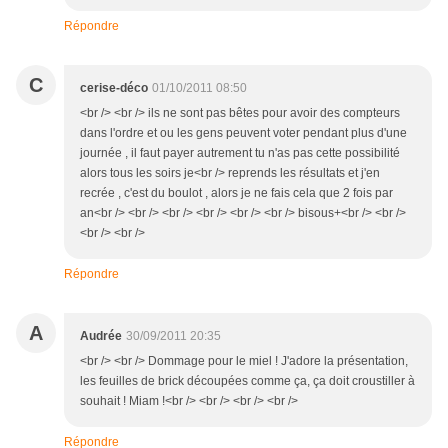
Répondre
C
cerise-déco
01/10/2011 08:50
<br /> <br /> ils ne sont pas bêtes pour avoir des compteurs
dans l'ordre et ou les gens peuvent voter pendant plus d'une
journée , il faut payer autrement tu n'as pas cette possibilité
alors tous les soirs je<br /> reprends les résultats et j'en
recrée , c'est du boulot , alors je ne fais cela que 2 fois par
an<br /> <br /> <br /> <br /> <br /> <br /> bisous+<br /> <br />
<br /> <br />
Répondre
A
Audrée
30/09/2011 20:35
<br /> <br /> Dommage pour le miel ! J'adore la présentation,
les feuilles de brick découpées comme ça, ça doit croustiller à
souhait ! Miam !<br /> <br /> <br /> <br />
Répondre