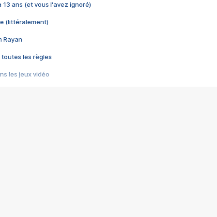
 a 13 ans (et vous l'avez ignoré)
e (littéralement)
im Rayan
 toutes les règles
s les jeux vidéo
us choquant de Rockstar ? - Le scandale BULLY
e plus moche de Steam
du RÊVE tourne au CAUCHEMAR
pendant 8 heures
it… à tort
umiliés par un jeu vidéo
ire - Final Fantasy 8
ti un empire - Age of Empires