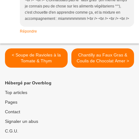
<br /> <br /> COnnaissais pas le "faux gras" (en même temps
je connais peu de chose sur les aliments végétariens ^^),
c'est chouette d'en apprendre comme ça, et la mixture en
accompagnement : miammmmmmm !<br /> <br /> <br /> <br />
Répondre
< Soupe de Ravioles à la
Chantilly au Faux Gras &
Tomate & Thym
Coulis de Chocolat Amer >
Hébergé par Overblog
Top articles
Pages
Contact
Signaler un abus
C.G.U.