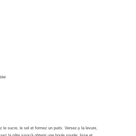
atée
z le sucre, le sel et formez un puits. Versez-y la levure,
étrissez la pâte jusqu'à obtenir une boule souple, lisse et