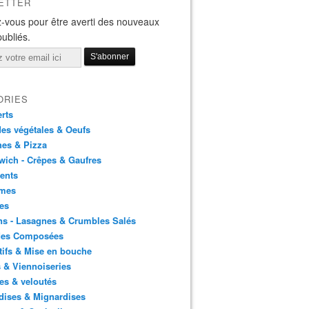
ETTER
-vous pour être averti des nouveaux
publiés.
ORIES
rts
es végétales & Oeufs
es & Pizza
ich - Crêpes & Gaufres
ents
mes
es
ns - Lasagnes & Crumbles Salés
des Composées
tifs & Mise en bouche
 & Viennoiseries
es & veloutés
dises & Mignardises