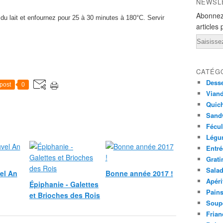
NEWSL
Abonnez
 du lait et enfournez pour 25 à 30 minutes à 180°C. Servir
articles 
Email
CATÉG
Desse
post
0
Viand
Quich
Sandw
Fécul
Légu
Entré
Grati
Sala
el An
Bonne année 2017 !
Apéri
Épiphanie - Galettes
Pains
et Brioches des Rois
Soup
Frian