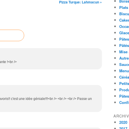
Boiss
Pizza Turque: Lahmacun »
Plats
Biscu
Cakes
Occa
Glace
Pâtes 
Pâtés
Mise 
Autre
ante !<br />
Sauc
Menus
Céré
Petit
Produ
Pâtes
favoris!! c'est une idée géniale!!!<br /> <br /> <br /> Passe un
Confi
ARCHI
2020
2017