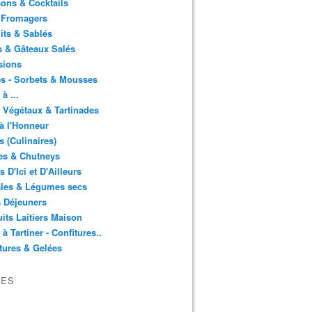
ons & Cocktails
 Fromagers
its & Sablés
 & Gâteaux Salés
sions
s - Sorbets & Mousses
à ...
 Végétaux & Tartinades
à l'Honneur
s (Culinaires)
es & Chutneys
 D'Ici et D'Ailleurs
ales & Légumes secs
s Déjeuners
its Laitiers Maison
 à Tartiner - Confitures..
tures & Gelées
VES