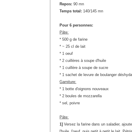
Repos:
90 mn
Temps total:
140/145 mn
Pour 6 personnes:
Pâte:
* 500 g de farine
* ~ 25 cl de lait
* 1 oeuf
* 2 cuillères à soupe d'huile
* 1 cuillère à soupe de sucre
* 1 sachet de levure de boulanger déshyd
Garniture:
* 1 botte d'oignons nouveaux
* 2 boules de mozzarella
* sel, poivre
Pâte:
1]
Versez la farine dans un saladier, ajoute
l'huile, l'oeuf, puis petit à petit le lait. P