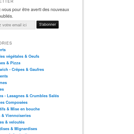
ETTER
-vous pour être averti des nouveaux
publiés.
ORIES
rts
es végétales & Oeufs
es & Pizza
ich - Crêpes & Gaufres
ents
mes
es
ns - Lasagnes & Crumbles Salés
des Composées
tifs & Mise en bouche
 & Viennoiseries
es & veloutés
dises & Mignardises