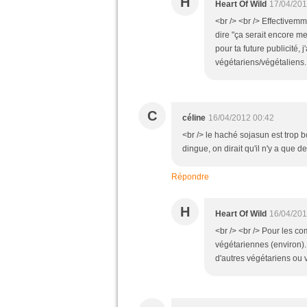
H
Heart Of Wild
17/04/201
<br /> <br /> Effectivem
dire "ça serait encore me
pour ta future publicité
végétariens/végétaliens. 
C
céline
16/04/2012 00:42
<br /> le haché sojasun est trop bon
dingue, on dirait qu'il n'y a que 
Répondre
H
Heart Of Wild
16/04/201
<br /> <br /> Pour les c
végétariennes (environ)
d'autres végétariens ou v