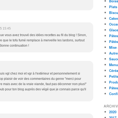
Boiss
Plats
Biscu
Cakes
Occa
5 15:45
Glace
ue vous avez trouvé des idées recettes au fil du blog ! Sinon,
Pâtes 
e que le tofu fumé remplace à merveille les lardons, surtout
Pâtés
 Bonne continuation !
Mise 
Autre
Sauc
Menus
Céré
suis vgl chez moi et vgr à l'extérieur et personnelement si
Petit
trop plaisir de voir des commentaires du genre "merci pour
Produ
faire mais avec de la vraie viande, faut pas déconner non plus!"
Pâtes
a pub pour ton blog auprès des végé que je connais parce qu'il
Confi
ARCHI
2020
2017