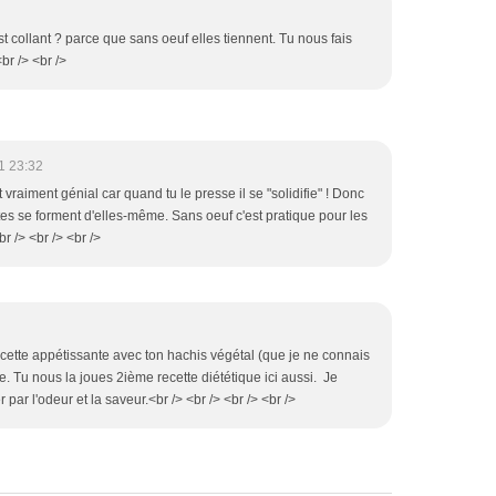
st collant ? parce que sans oeuf elles tiennent. Tu nous fais
br /> <br />
1 23:32
 vraiment génial car quand tu le presse il se "solidifie" ! Donc
ttes se forment d'elles-même. Sans oeuf c'est pratique pour les
br /> <br /> <br />
recette appétissante avec ton hachis végétal (que je ne connais
re. Tu nous la joues 2ième recette diététique ici aussi. Je
 par l'odeur et la saveur.<br /> <br /> <br /> <br />