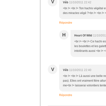
V
Véb
11/10/2011 22:42
<br /> <br /> Ton hachis végétal e
des miracles végé ?<br /> <br /> <
Répondre
H
Heart Of Wild
11/10/201
<br /> <br /> Ce hachi est
les boulettes et les gale
intolérants aussi <br /> <
V
Véb
11/10/2011 22:40
<br /> <br /> Là aussi une belle 
pas). Elles ont vraiment fière allu
me<br /> laisserai volontiers tenter
Répondre