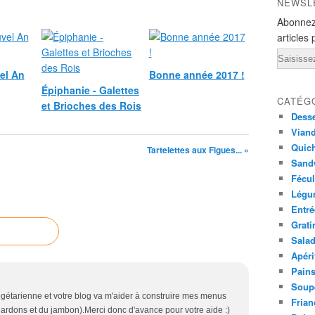
NEWSL
Abonnez
articles 
Email
el An
Bonne année 2017 !
Épiphanie - Galettes
CATÉG
et Brioches des Rois
Desse
Viand
Quich
Tartelettes aux Figues... »
Sandw
Fécul
Légu
Entré
Grati
Sala
Apéri
Pains
Soup
égétarienne et votre blog va m'aider à construire mes menus
Frian
s lardons et du jambon).Merci donc d'avance pour votre aide :)