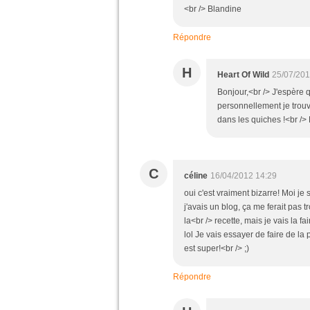
<br /> Blandine
Répondre
H
Heart Of Wild
25/07/201
Bonjour,<br /> J'espère q
personnellement je trouv
dans les quiches !<br />
C
céline
16/04/2012 14:29
oui c'est vraiment bizarre! Moi je 
j'avais un blog, ça me ferait pas 
la<br /> recette, mais je vais la 
lol Je vais essayer de faire de l
est super!<br /> ;)
Répondre