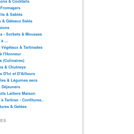
ons & Cocktails
 Fromagers
its & Sablés
 & Gâteaux Salés
sions
s - Sorbets & Mousses
à ...
 Végétaux & Tartinades
à l'Honneur
s (Culinaires)
es & Chutneys
 D'Ici et D'Ailleurs
ales & Légumes secs
s Déjeuners
its Laitiers Maison
 à Tartiner - Confitures..
tures & Gelées
VES