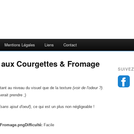
Mentions Légales
Liens
Contact
s aux Courgettes & Fromage
SUIVEZ
utant au niveau du
visuel que de la texture
(voir de l'odeur ?)
.
erait prendre ;)
(sans ajout d'oeuf)
, ce qui est un plus non négligeable !
Difficulté:
Facile