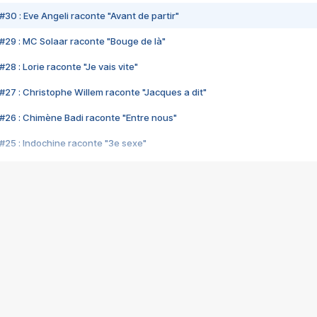
#30 : Eve Angeli raconte "Avant de partir"
#29 : MC Solaar raconte "Bouge de là"
28 : Lorie raconte "Je vais vite"
#27 : Christophe Willem raconte "Jacques a dit"
#26 : Chimène Badi raconte "Entre nous"
#25 : Indochine raconte "3e sexe"
#24 : Zaho raconte "C'est chelou"
#23 : Patrick Bruel raconte "Au café des délices"
#22 : Kyo raconte "Le chemin"
#21 : Nolwenn Leroy raconte "Cassé"
#20 : Patrick Hernandez raconte "Born to be alive"
#19 : Lorie raconte "Près de moi"