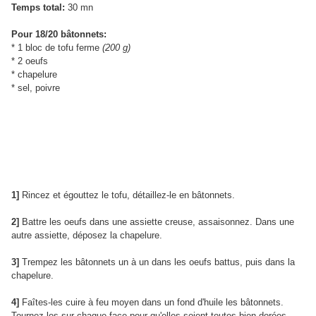
Temps total:
30 mn
Pour 18/20 bâtonnets:
* 1 bloc de tofu ferme
(200 g)
* 2 oeufs
* chapelure
* sel, poivre
1]
Rincez et égouttez le tofu, détaillez-le en bâtonnets.
2]
Battre les oeufs dans une assiette creuse, assaisonnez. Dans une
autre assiette, déposez la chapelure.
3]
Trempez les bâtonnets un à un dans les oeufs battus, puis dans la
chapelure.
4]
Faîtes-les cuire à feu moyen dans un fond d'huile les bâtonnets.
Tournez-les sur chaque face pour qu'elles soient toutes bien dorées.