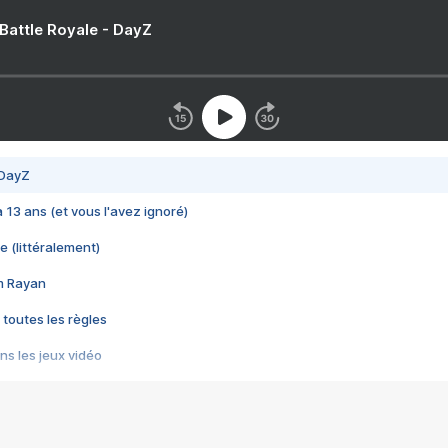
 Battle Royale - DayZ
 DayZ
 a 13 ans (et vous l'avez ignoré)
e (littéralement)
im Rayan
 toutes les règles
s les jeux vidéo
us choquant de Rockstar ? - Le scandale BULLY
e plus moche de Steam