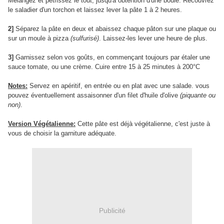
Mélangez et pétrissez le tout, jusqu'à obtention d'une boule. Recouvrez
le saladier d'un torchon et laissez lever la pâte 1 à 2 heures.
2]
Séparez la pâte en deux et abaissez chaque pâton sur une plaque ou
sur un moule à pizza
(sulfurisé)
. Laissez-les lever une heure de plus.
3]
Garnissez selon vos goûts, en commençant toujours par étaler une
sauce tomate, ou une crème. Cuire entre 15 à 25 minutes à 200°C
Notes:
Servez en apéritif, en entrée ou en plat avec une salade. vous
pouvez éventuellement assaisonner d'un filet d'huile d'olive
(piquante ou
non)
.
Version Végétalienne:
Cette pâte est déjà végétalienne, c'est juste à
vous de choisir la garniture adéquate.
Publicité