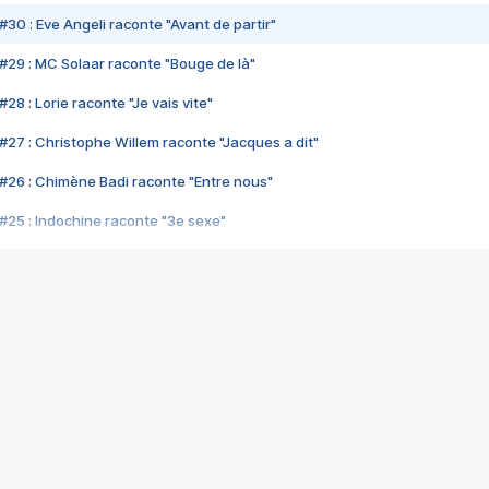
#30 : Eve Angeli raconte "Avant de partir"
#29 : MC Solaar raconte "Bouge de là"
28 : Lorie raconte "Je vais vite"
#27 : Christophe Willem raconte "Jacques a dit"
#26 : Chimène Badi raconte "Entre nous"
#25 : Indochine raconte "3e sexe"
#24 : Zaho raconte "C'est chelou"
#23 : Patrick Bruel raconte "Au café des délices"
#22 : Kyo raconte "Le chemin"
#21 : Nolwenn Leroy raconte "Cassé"
#20 : Patrick Hernandez raconte "Born to be alive"
#19 : Lorie raconte "Près de moi"