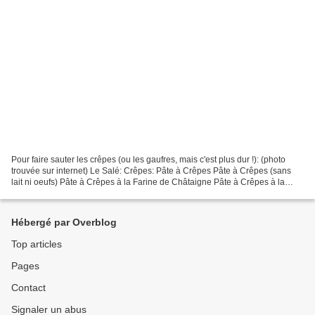
Pour faire sauter les crêpes (ou les gaufres, mais c'est plus dur !): (photo
trouvée sur internet) Le Salé: Crêpes: Pâte à Crêpes Pâte à Crêpes (sans
lait ni oeufs) Pâte à Crêpes à la Farine de Châtaigne Pâte à Crêpes à la
Farine de Maïs Galettes de Sarrasin...
Hébergé par Overblog
Top articles
Pages
Contact
Signaler un abus