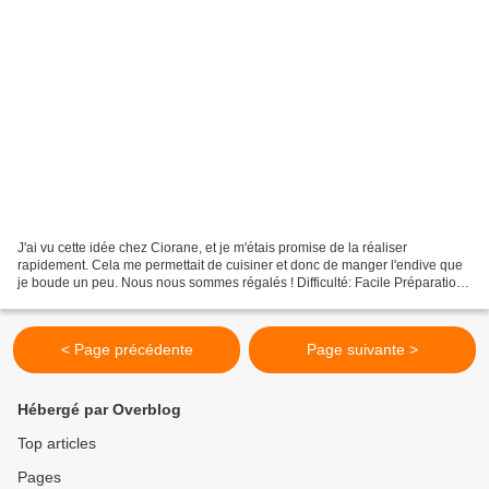
J'ai vu cette idée chez Ciorane, et je m'étais promise de la réaliser
rapidement. Cela me permettait de cuisiner et donc de manger l'endive que
je boude un peu. Nous nous sommes régalés ! Difficulté: Facile Préparation:
20 mn Cuisson: 20 mn Repos: 0 mn...
< Page précédente
Page suivante >
Hébergé par Overblog
Top articles
Pages