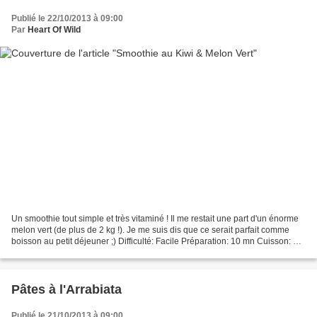
Publié le 22/10/2013 à 09:00
Par
Heart Of Wild
Un smoothie tout simple et très vitaminé ! Il me restait une part d'un énorme
melon vert (de plus de 2 kg !). Je me suis dis que ce serait parfait comme
boisson au petit déjeuner ;) Difficulté: Facile Préparation: 10 mn Cuisson: 0
mn Repos: 0 mn Temps...
Pâtes à l'Arrabiata
Publié le 21/10/2013 à 09:00