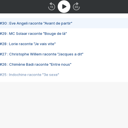
#30 : Eve Angeli raconte "Avant de partir"
#29 : MC Solaar raconte "Bouge de là"
28 : Lorie raconte "Je vais vite"
#27 : Christophe Willem raconte "Jacques a dit"
#26 : Chimène Badi raconte "Entre nous"
#25 : Indochine raconte "3e sexe"
#24 : Zaho raconte "C'est chelou"
#23 : Patrick Bruel raconte "Au café des délices"
#22 : Kyo raconte "Le chemin"
#21 : Nolwenn Leroy raconte "Cassé"
#20 : Patrick Hernandez raconte "Born to be alive"