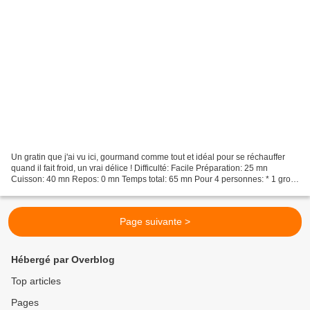
Un gratin que j'ai vu ici, gourmand comme tout et idéal pour se réchauffer
quand il fait froid, un vrai délice ! Difficulté: Facile Préparation: 25 mn
Cuisson: 40 mn Repos: 0 mn Temps total: 65 mn Pour 4 personnes: * 1 gros
chou-fleur * 500 g de pommes...
Page suivante >
Hébergé par Overblog
Top articles
Pages