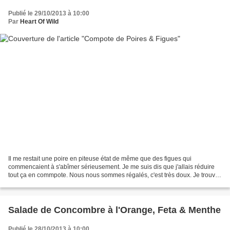
Publié le 29/10/2013 à 10:00
Par
Heart Of Wild
Il me restait une poire en piteuse état de même que des figues qui
commencaient à s'abîmer sérieusement. Je me suis dis que j'allais réduire
tout ça en commpote. Nous nous sommes régalés, c'est très doux. Je trouve
qu'il n'y a pas besoin de sucre, j'en...
Salade de Concombre à l'Orange, Feta & Menthe
Publié le 28/10/2013 à 10:00