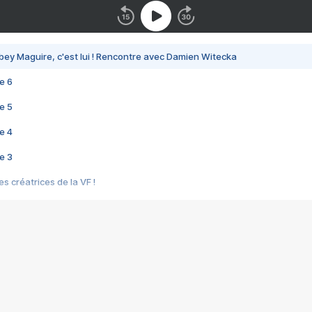
bey Maguire, c'est lui ! Rencontre avec Damien Witecka
e 6
e 5
e 4
e 3
s créatrices de la VF !
e 2
e 1
e Mektoub My Love arrive enfin ! Rencontre avec Shaïn Boumedine et Sal
i : après Toni en famille
elle réalise le bouleversant Dites lui que je l'aime