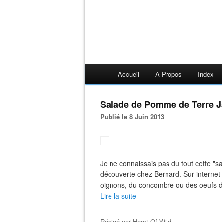
Accueil
A Propos
Index
Salade de Pomme de Terre 
Publié le 8 Juin 2013
Je ne connaissais pas du tout cette "s
découverte chez Bernard. Sur internet 
oignons, du concombre ou des oeufs dur
Lire la suite
Rédigé par
Heart Of Wild