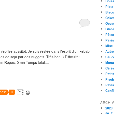
Boiss
Plats
Biscu
Cakes
…
Occa
Glace
Pâtes 
Pâtés
Mise 
i reprise aussitôt. Je suis restée dans l'esprit d'un kebab
Autre
s de soja par des nuggets. Très bon ;) Difficulté:
Sauc
mn Repos: 0 mn Temps total:...
Menus
Céré
Petit
Produ
Pâtes
Confi
post
0
ARCHI
2020
2017