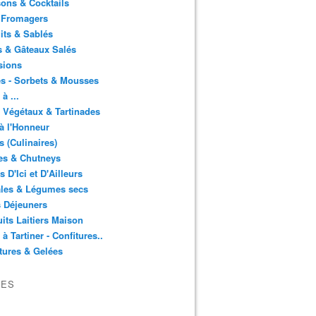
ons & Cocktails
 Fromagers
its & Sablés
 & Gâteaux Salés
sions
s - Sorbets & Mousses
à ...
 Végétaux & Tartinades
à l'Honneur
s (Culinaires)
es & Chutneys
 D'Ici et D'Ailleurs
ales & Légumes secs
s Déjeuners
its Laitiers Maison
 à Tartiner - Confitures..
tures & Gelées
VES