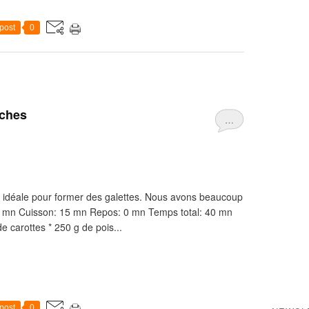
post
0
iches
…
ure idéale pour former des galettes. Nous avons beaucoup
: 25 mn Cuisson: 15 mn Repos: 0 mn Temps total: 40 mn
e carottes * 250 g de pois...
post
0