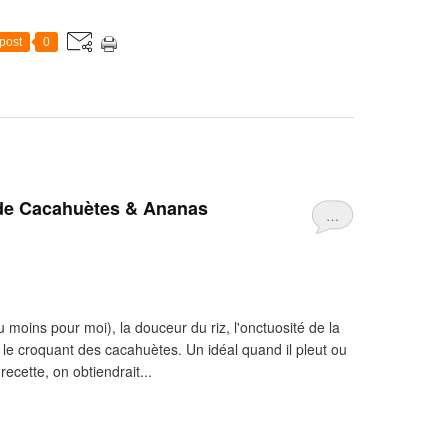
post
0
 de Cacahuètes & Ananas
…
u moins pour moi), la douceur du riz, l'onctuosité de la
t le croquant des cacahuètes. Un idéal quand il pleut ou
e recette, on obtiendrait...