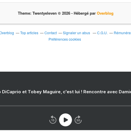
Theme: Twentyeleven © 2026 -
Hébergé par
Overblog
 Overblog
Top articles
Contact
Signaler un abus
C.G.U.
Rémunérati
Préférences cookies
 DiCaprio et Tobey Maguire, c'est lui ! Rencontre avec Dam