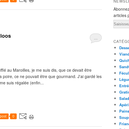
NEWSL
Abonnez
articles 
Email
uloos
…
CATÉG
Desse
Viand
Quich
Sandw
flé au Maroilles, je me suis dis, que ce devait être
Fécul
a poire, ce ne pouvait être que gourmand. J'ai gardé les
Légu
 me suis régalée (enfin...
Entré
Grati
Sala
Apéri
Pains
post
0
Soup
Frian