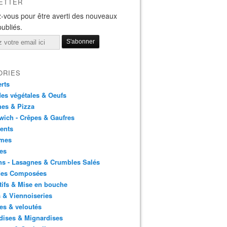
ETTER
-vous pour être averti des nouveaux
publiés.
ORIES
rts
es végétales & Oeufs
es & Pizza
ich - Crêpes & Gaufres
ents
mes
es
ns - Lasagnes & Crumbles Salés
des Composées
tifs & Mise en bouche
 & Viennoiseries
es & veloutés
dises & Mignardises