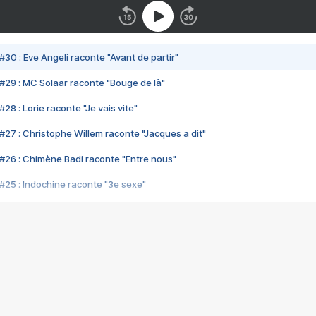
#30 : Eve Angeli raconte "Avant de partir"
#29 : MC Solaar raconte "Bouge de là"
28 : Lorie raconte "Je vais vite"
#27 : Christophe Willem raconte "Jacques a dit"
#26 : Chimène Badi raconte "Entre nous"
#25 : Indochine raconte "3e sexe"
#24 : Zaho raconte "C'est chelou"
#23 : Patrick Bruel raconte "Au café des délices"
#22 : Kyo raconte "Le chemin"
#21 : Nolwenn Leroy raconte "Cassé"
#20 : Patrick Hernandez raconte "Born to be alive"