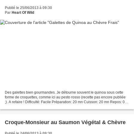
Publié le 25/06/2013 à 09:30
Par
Heart Of Wild
Des galettes bien gourmandes. Je détourne souvent le quinoa sous cette
forme de croquettes, comme ici au pesto rosso (recette pas encore publiée
;). A refaire ! Difficulté: Facile Préparation: 20 mn Cuisson: 20 mn Repos: 0
mn Temps total: 40 mn Pour 6...
Croque-Monsieur au Saumon Végétal & Chèvre
Publié le 24/06/2013 à 09:30