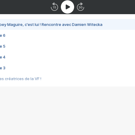
bey Maguire, c'est lui ! Rencontre avec Damien Witecka
e 6
e 5
e 4
e 3
s créatrices de la VF !
e 2
e 1
e Mektoub My Love arrive enfin ! Rencontre avec Shaïn Boumedine et Sal
i : après Toni en famille
elle réalise le bouleversant Dites lui que je l'aime