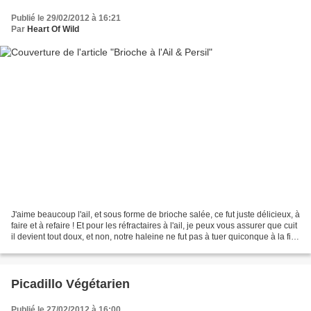
Publié le 29/02/2012 à 16:21
Par
Heart Of Wild
J'aime beaucoup l'ail, et sous forme de brioche salée, ce fut juste délicieux, à
faire et à refaire ! Et pour les réfractaires à l'ail, je peux vous assurer que cuit
il devient tout doux, et non, notre haleine ne fut pas à tuer quiconque à la fin
de ces...
Picadillo Végétarien
Publié le 27/02/2012 à 16:00