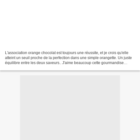
L'association orange chocolat est toujours une réussite, et je crois qu'elle
atteint un seuil proche de la perfection dans une simple orangette. Un juste
équilibre entre les deux saveurs.. J'aime beaucoup cette gourmandise
chocolatée, tout comme ma Maman,...