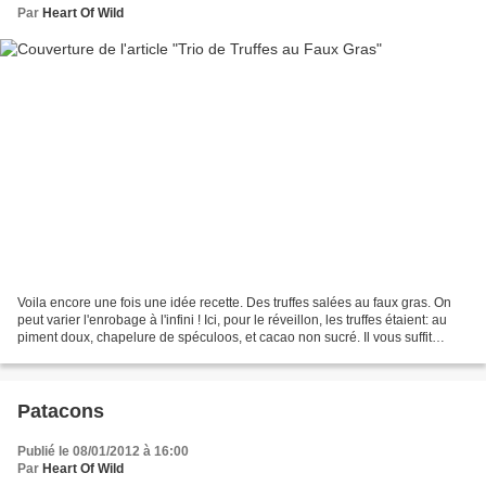
Par
Heart Of Wild
Voila encore une fois une idée recette. Des truffes salées au faux gras. On
peut varier l'enrobage à l'infini ! Ici, pour le réveillon, les truffes étaient: au
piment doux, chapelure de spéculoos, et cacao non sucré. Il vous suffit
d'avoir: - Du faux...
Patacons
Publié le 08/01/2012 à 16:00
Par
Heart Of Wild