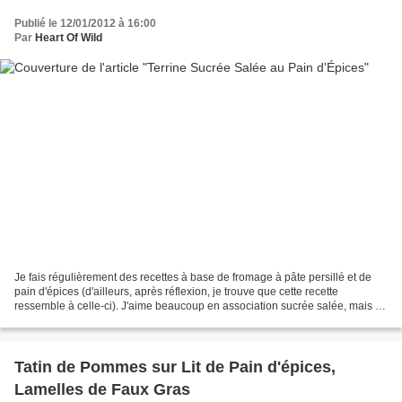
Publié le 12/01/2012 à 16:00
Par
Heart Of Wild
Je fais régulièrement des recettes à base de fromage à pâte persillé et de
pain d'épices (d'ailleurs, après réflexion, je trouve que cette recette
ressemble à celle-ci). J'aime beaucoup en association sucrée salée, mais à
juste dose. Un peu plus et j'aurais...
Tatin de Pommes sur Lit de Pain d'épices,
Lamelles de Faux Gras