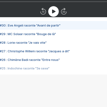
#30 : Eve Angeli raconte "Avant de partir"
#29 : MC Solaar raconte "Bouge de là"
28 : Lorie raconte "Je vais vite"
#27 : Christophe Willem raconte "Jacques a dit"
#26 : Chimène Badi raconte "Entre nous"
#25 : Indochine raconte "3e sexe"
#24 : Zaho raconte "C'est chelou"
#23 : Patrick Bruel raconte "Au café des délices"
#22 : Kyo raconte "Le chemin"
#21 : Nolwenn Leroy raconte "Cassé"