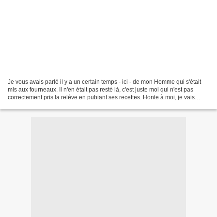
Je vous avais parlé il y a un certain temps - ici - de mon Homme qui s'était
mis aux fourneaux. Il n'en était pas resté là, c'est juste moi qui n'est pas
correctement pris la relève en pubiant ses recettes. Honte à moi, je vais
tâcher de réparer mes erreurs...