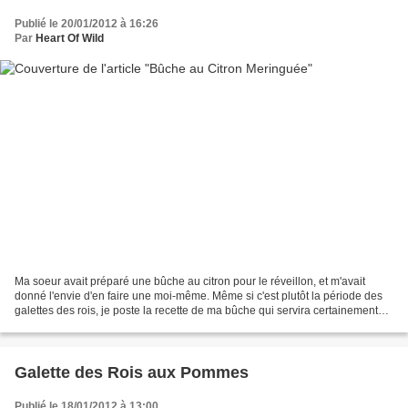
Publié le 20/01/2012 à 16:26
Par
Heart Of Wild
Ma soeur avait préparé une bûche au citron pour le réveillon, et m'avait
donné l'envie d'en faire une moi-même. Même si c'est plutôt la période des
galettes des rois, je poste la recette de ma bûche qui servira certainement
plutôt pour noël prochain ;)...
Galette des Rois aux Pommes
Publié le 18/01/2012 à 13:00