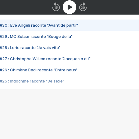
#30 : Eve Angeli raconte "Avant de partir"
#29 : MC Solaar raconte "Bouge de là"
28 : Lorie raconte "Je vais vite"
#27 : Christophe Willem raconte "Jacques a dit"
#26 : Chimène Badi raconte "Entre nous"
#25 : Indochine raconte "3e sexe"
#24 : Zaho raconte "C'est chelou"
#23 : Patrick Bruel raconte "Au café des délices"
#22 : Kyo raconte "Le chemin"
#21 : Nolwenn Leroy raconte "Cassé"
#20 : Patrick Hernandez raconte "Born to be alive"