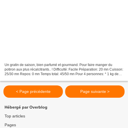
Un gratin de saison, bien parfumé et gourmand. Pour faire manger du
potiron aux plus récalcitrants.. ! Difficulté: Facile Préparation: 20 mn Cuisson:
25/30 mn Repos: 0 mn Temps total: 45/50 mn Pour 4 personnes: * 1 kg de
potiron * 200 g de crozets * 200...
< Page précédente
Page suivante >
Hébergé par Overblog
Top articles
Pages