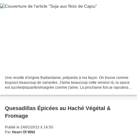
Une recette d'origine thaïlandaise, préparée à ma façon. On trouve comme
toujours beaucoup de variantes. J'aime beaucoup cette version là, la sauce
est sucrée/piquante/vinaigrée comme j'aime. La prochaine fois je rajouterais
bien des piments verts à la...
Quesadillas Épicées au Haché Végétal &
Fromage
Publié le 24/01/2012 à 14:55
Par
Heart Of Wild