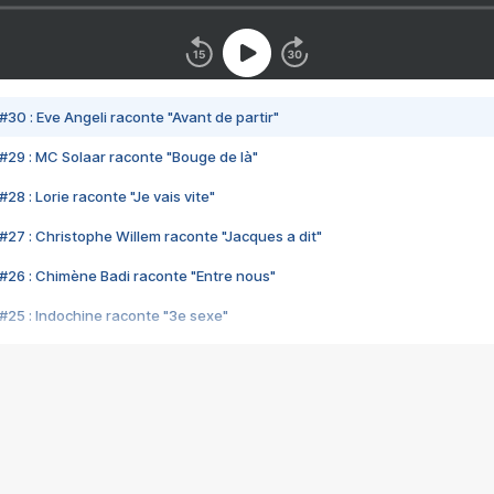
#30 : Eve Angeli raconte "Avant de partir"
#29 : MC Solaar raconte "Bouge de là"
28 : Lorie raconte "Je vais vite"
#27 : Christophe Willem raconte "Jacques a dit"
#26 : Chimène Badi raconte "Entre nous"
#25 : Indochine raconte "3e sexe"
#24 : Zaho raconte "C'est chelou"
#23 : Patrick Bruel raconte "Au café des délices"
#22 : Kyo raconte "Le chemin"
#21 : Nolwenn Leroy raconte "Cassé"