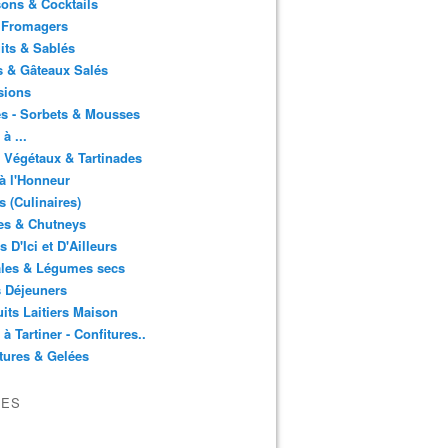
ons & Cocktails
 Fromagers
its & Sablés
 & Gâteaux Salés
sions
s - Sorbets & Mousses
à ...
 Végétaux & Tartinades
à l'Honneur
s (Culinaires)
es & Chutneys
 D'Ici et D'Ailleurs
ales & Légumes secs
s Déjeuners
its Laitiers Maison
 à Tartiner - Confitures..
tures & Gelées
VES