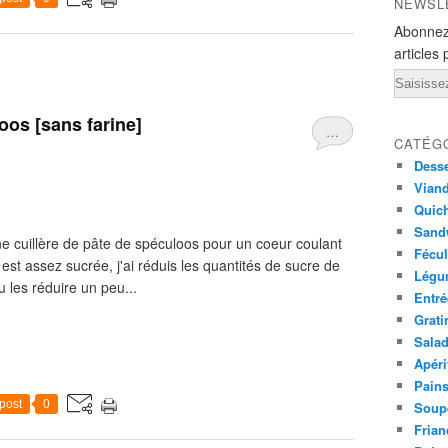
NEWSL
Abonnez
articles 
Email
os [sans farine]
…
CATÉG
Desse
Viand
Quich
Sandw
é une cuillère de pâte de spéculoos pour un coeur coulant
Fécul
st assez sucrée, j'ai réduis les quantités de sucre de
Légu
u les réduire un peu...
Entré
Grati
Sala
Apéri
Pains
post
0
Soup
Frian