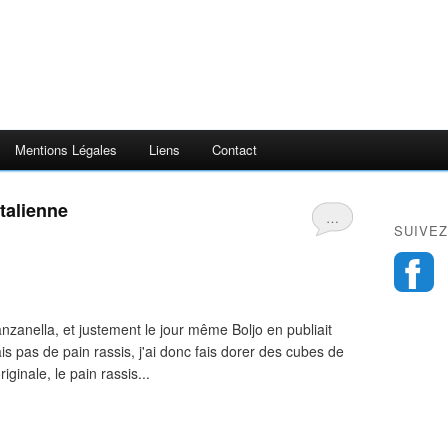
Mentions Légales
Liens
Contact
Italienne
…
SUIVEZ
nzanella, et justement le jour même Boljo en publiait
s pas de pain rassis, j'ai donc fais dorer des cubes de
iginale, le pain rassis...