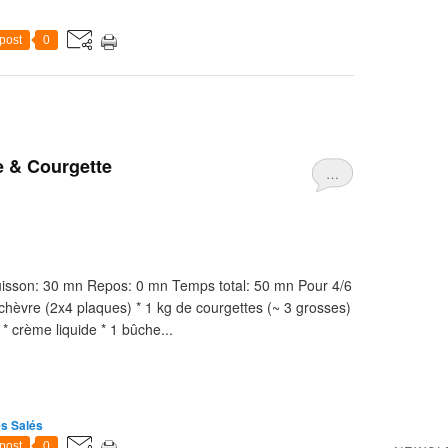
post
0
e & Courgette
…
 Cuisson: 30 mn Repos: 0 mn Temps total: 50 mn Pour 4/6
chèvre (2x4 plaques) * 1 kg de courgettes (~ 3 grosses)
* crème liquide * 1 bûche...
es Salés
post
0