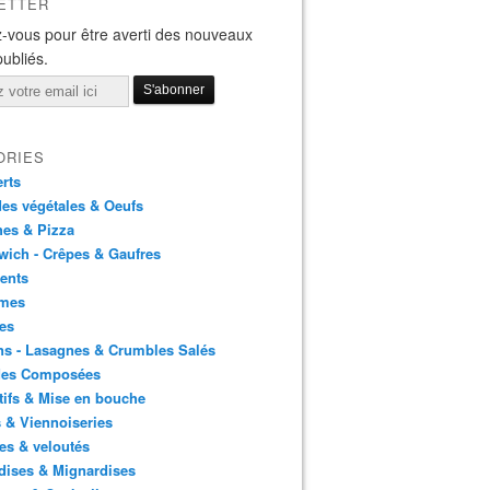
ETTER
-vous pour être averti des nouveaux
publiés.
ORIES
rts
es végétales & Oeufs
es & Pizza
ich - Crêpes & Gaufres
ents
mes
es
ns - Lasagnes & Crumbles Salés
des Composées
tifs & Mise en bouche
 & Viennoiseries
es & veloutés
dises & Mignardises