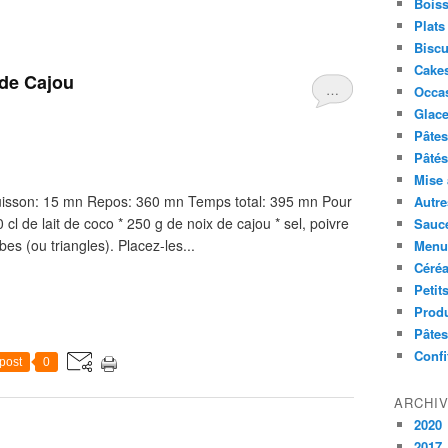
Boiss
Plats
Biscu
Cakes
 de Cajou
…
Occa
Glace
Pâtes 
Pâtés
Mise 
 Cuisson: 15 mn Repos: 360 mn Temps total: 395 mn Pour
Autre
cl de lait de coco * 250 g de noix de cajou * sel, poivre
Sauc
bes (ou triangles). Placez-les...
Menus
Céré
Petit
Produ
Pâtes
Confi
post
0
ARCHI
2020
2017