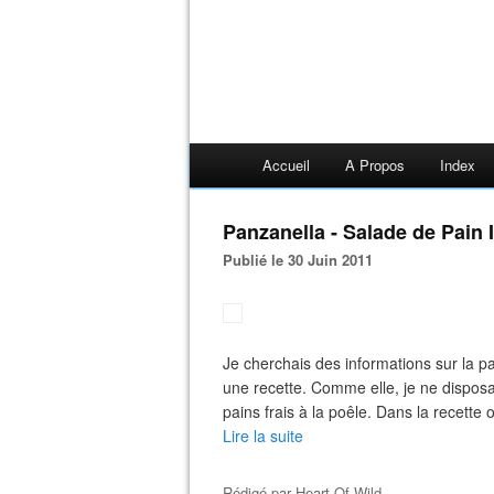
Accueil
A Propos
Index
Panzanella - Salade de Pain 
Publié le 30 Juin 2011
Je cherchais des informations sur la pa
une recette. Comme elle, je ne disposai
pains frais à la poêle. Dans la recette or
Lire la suite
Rédigé par
Heart Of Wild