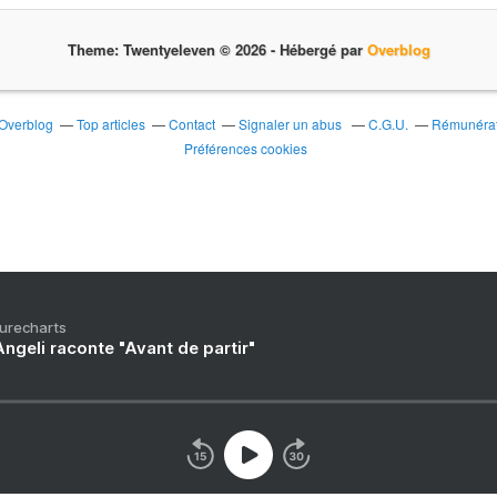
Theme: Twentyeleven © 2026 -
Hébergé par
Overblog
 Overblog
Top articles
Contact
Signaler un abus
C.G.U.
Rémunérati
Préférences cookies
Purecharts
ngeli raconte "Avant de partir"