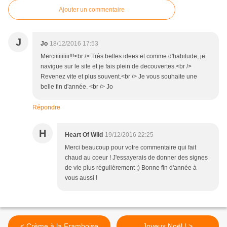
Ajouter un commentaire
J
Jo
18/12/2016 17:53
Merciiiiiiiiii!!!<br /> Très belles idees et comme d'habitude, je
navigue sur le site et je fais plein de decouvertes.<br />
Revenez vite et plus souvent.<br /> Je vous souhaite une
belle fin d'année. <br /> Jo
Répondre
H
Heart Of Wild
19/12/2016 22:25
Merci beaucoup pour votre commentaire qui fait
chaud au coeur ! J'essayerais de donner des signes
de vie plus régulièrement ;) Bonne fin d'année à
vous aussi !
< Crème à la Framboise
Joyeux Noël ! >