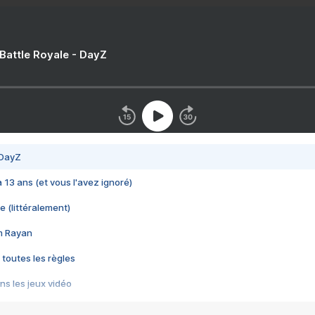
 Battle Royale - DayZ
 DayZ
 a 13 ans (et vous l'avez ignoré)
e (littéralement)
im Rayan
 toutes les règles
s les jeux vidéo
us choquant de Rockstar ? - Le scandale BULLY