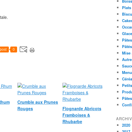
Boiss
Plats
Biscu
tale.
Cakes
Occa
Glace
Pâtes 
Pâtés
post
0
Mise 
Autre
Sauc
Menus
Céré
Petit
Produ
Pâtes
 Rhum
Crumble aux Prunes
Confi
Rouges
Flognarde Abricots
Framboises &
ARCHI
Rhubarbe
2020
2017