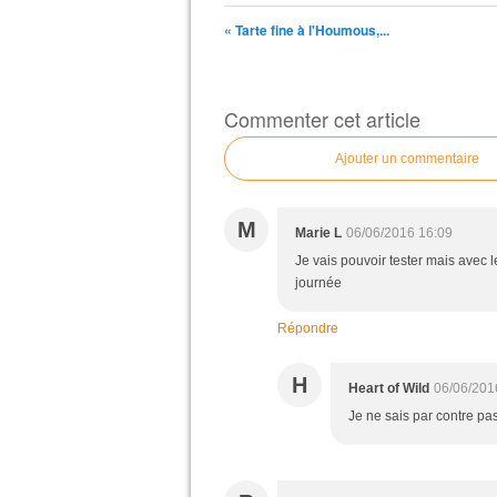
« Tarte fine à l'Houmous,...
Commenter cet article
Ajouter un commentaire
M
Marie L
06/06/2016 16:09
Je vais pouvoir tester mais avec le
journée
Répondre
H
Heart of Wild
06/06/201
Je ne sais par contre pa