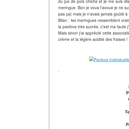
du jus de pois chiche et je me suis di
meringue. Bon je vous l'avoue je ne su
pas ça) mais je n'avais jamais goûté à
Bilan : les meringues ressemblent vrai
la pavlova très sucrée, c'est ma faute j
Mais sinon j'ai apprécié cette associat
crème et la légère acidité des fraises !
.
P
T
P