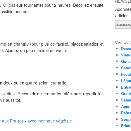
NEWSL
°C (chaleur tournante) pour 2 heures. Décollez ensuite
Abonnez
possible une nuit.
articles 
Email
CATÉG
me en chantilly (pour plus de facilité, placez saladier et
Desse
. Ajoutez un peu d'extrait de vanille.
Viand
Quich
Sandw
Fécul
Légu
n deux ou en quatre selon leur taille.
Entré
siettes. Recouvrir de crème fouettée puis répartir les
Grati
ir aussitôt.
Sala
Apéri
Pains
Soup
Frian