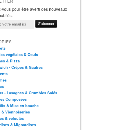
ETTER
-vous pour être averti des nouveaux
publiés.
ORIES
rts
es végétales & Oeufs
es & Pizza
ich - Crêpes & Gaufres
ents
mes
es
ns - Lasagnes & Crumbles Salés
des Composées
tifs & Mise en bouche
 & Viennoiseries
es & veloutés
dises & Mignardises