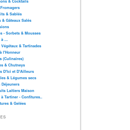
ons & Cocktails
 Fromagers
its & Sablés
 & Gâteaux Salés
sions
s - Sorbets & Mousses
à ...
 Végétaux & Tartinades
à l'Honneur
s (Culinaires)
es & Chutneys
 D'Ici et D'Ailleurs
ales & Légumes secs
s Déjeuners
its Laitiers Maison
 à Tartiner - Confitures..
tures & Gelées
VES