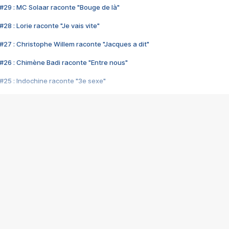
#29 : MC Solaar raconte "Bouge de là"
28 : Lorie raconte "Je vais vite"
#27 : Christophe Willem raconte "Jacques a dit"
#26 : Chimène Badi raconte "Entre nous"
#25 : Indochine raconte "3e sexe"
#24 : Zaho raconte "C'est chelou"
#23 : Patrick Bruel raconte "Au café des délices"
#22 : Kyo raconte "Le chemin"
#21 : Nolwenn Leroy raconte "Cassé"
#20 : Patrick Hernandez raconte "Born to be alive"
#19 : Lorie raconte "Près de moi"
#18 : Michael Jones raconte "A nos actes manqués" (avec Jean-Jacque
#17 : Khaled raconte "Aïcha"